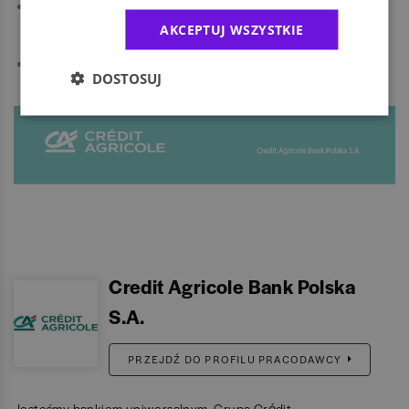
Możliwość dołączenia do sieci wewnętrznych zrzeszających
osoby o wspólnych zainteresowaniach lub w podobnej sytuacji
AKCEPTUJ WSZYSTKIE
życiowej (np. mamy/ojcowie).
Otwarte i różnorodne środowisko, w którym cenimy Twoją
DOSTOSUJ
autentyczność.
Credit Agricole Bank Polska
S.A.
PRZEJDŹ DO PROFILU PRACODAWCY
Jesteśmy bankiem uniwersalnym. Grupa Crédit