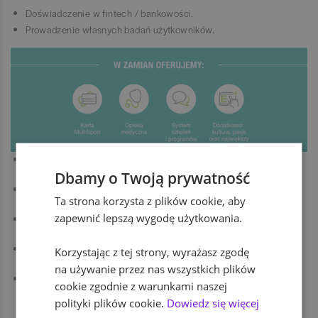
Doświadczenie w fintech / bankowości.
Prowadzenie własnych badań użytkowników.
Umowę o współpracę, która daje przestrzeń do samodzielnego
działania.
Dbamy o Twoją prywatność
Spokojne wdrożenie – dni adaptacyjne, wprowadzenie i wsparcie
Ta strona korzysta z plików cookie, aby
buddy’ego.
zapewnić lepszą wygodę użytkowania.
Możliwość wykonywania zadań zarówno zdalnie jak i w
nowoczesnym biurze.
Realne możliwości rozwoju wewnątrz banku oraz w strukturach
Korzystając z tej strony, wyrażasz zgodę
Grupy Credit Agricole w Polsce.
na używanie przez nas wszystkich plików
Inicjatywy – rozwojowe, charytatywne, wellbeingowe i sportowe.
cookie zgodnie z warunkami naszej
Zależy nam, by wspierać dobre samopoczucie zespołu i robić
polityki plików cookie.
Dowiedz się więcej
razem coś dobrego.