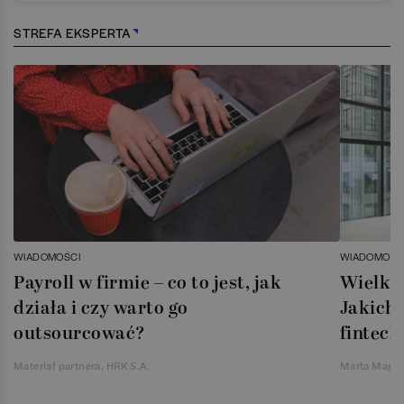
STREFA EKSPERTA
WIADOMOŚCI
WIADOMOŚC
Payroll w firmie – co to jest, jak
Wielka 
działa i czy warto go
Jakich 
outsourcować?
fintech
Materiał partnera, HRK S.A.
Marta Magie