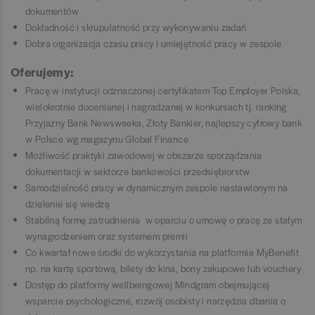
dokumentów
Dokładność i skrupulatność przy wykonywaniu zadań
Dobra organizacja czasu pracy i umiejętność pracy w zespole
Oferujemy:
Pracę w instytucji odznaczonej certyfikatem Top Employer Polska,
wielokrotnie docenianej i nagradzanej w konkursach tj. ranking
Przyjazny Bank Newsweeka, Złoty Bankier, najlepszy cyfrowy bank
w Polsce wg magazynu Global Finance
Możliwość praktyki zawodowej w obszarze sporządzania
dokumentacji w sektorze bankowości przedsiębiorstw
Samodzielność pracy w dynamicznym zespole nastawionym na
dzielenie się wiedzą
Stabilną formę zatrudnienia w oparciu o umowę o pracę ze stałym
wynagrodzeniem oraz systemem premii
Co kwartał nowe środki do wykorzystania na platformie MyBenefit
np. na kartę sportową, bilety do kina, bony zakupowe lub vouchery
Dostęp do platformy wellbeingowej Mindgram obejmującej
wsparcie psychologiczne, rozwój osobisty i narzędzia dbania o