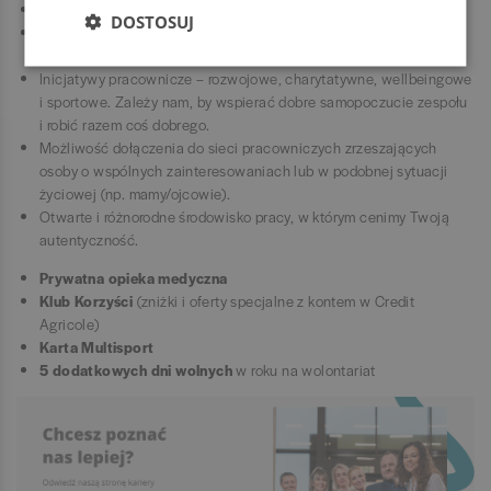
Szkolenia, programy rozwojowe oraz mentoring.
DOSTOSUJ
Realne możliwości rozwoju wewnątrz banku oraz w strukturach
Grupy Credit Agricole w Polsce.
Inicjatywy pracownicze – rozwojowe, charytatywne, wellbeingowe
i sportowe. Zależy nam, by wspierać dobre samopoczucie zespołu
i robić razem coś dobrego.
Możliwość dołączenia do sieci pracowniczych zrzeszających
osoby o wspólnych zainteresowaniach lub w podobnej sytuacji
życiowej (np. mamy/ojcowie).
Otwarte i różnorodne środowisko pracy, w którym cenimy Twoją
autentyczność.
Prywatna opieka medyczna
Klub Korzyści
(zniżki i oferty specjalne z kontem w Credit
Agricole)
Karta Multisport
5 dodatkowych dni wolnych
w roku na wolontariat