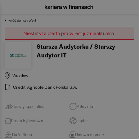
wróć do listy ofert
Niestety ta oferta pracy jest już nieaktualna.
Starsza Audytorka / Starszy
Audytor IT
Wrocław
Credit Agricole Bank Polska S.A.
Starszy specjalista
Pełny etat
Praca hybrydowa
angielski
Duża firma
Umowa o pracę