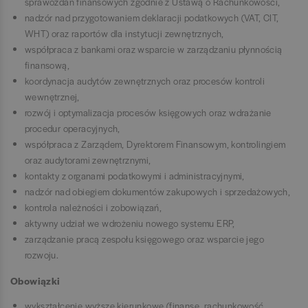
sprawozdań finansowych zgodnie z Ustawą o Rachunkowości,
nadzór nad przygotowaniem deklaracji podatkowych (VAT, CIT,
WHT) oraz raportów dla instytucji zewnętrznych,
współpraca z bankami oraz wsparcie w zarządzaniu płynnością
finansową,
koordynacja audytów zewnętrznych oraz procesów kontroli
wewnętrznej,
rozwój i optymalizacja procesów księgowych oraz wdrażanie
procedur operacyjnych,
współpraca z Zarządem, Dyrektorem Finansowym, kontrolingiem
oraz audytorami zewnętrznymi,
kontakty z organami podatkowymi i administracyjnymi,
nadzór nad obiegiem dokumentów zakupowych i sprzedażowych,
kontrola należności i zobowiązań,
aktywny udział we wdrożeniu nowego systemu ERP,
zarządzanie pracą zespołu księgowego oraz wsparcie jego
rozwoju.
Obowiązki
wykształcenie wyższe kierunkowe (finanse, rachunkowość,