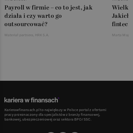
Payroll w firmie – co to jest, jak
Wielka 
działa i czy warto go
Jakich 
outsourcować?
fintech
Materiał partnera, HRK S.A.
Marta Magie
Karierawfinansach.pl to największy w Polsce portal z ofertami
pracy przeznaczony dla specjalistów z branży finansowej,
bankowej, ubezpieczeniowej oraz sektora BPO/SSC.