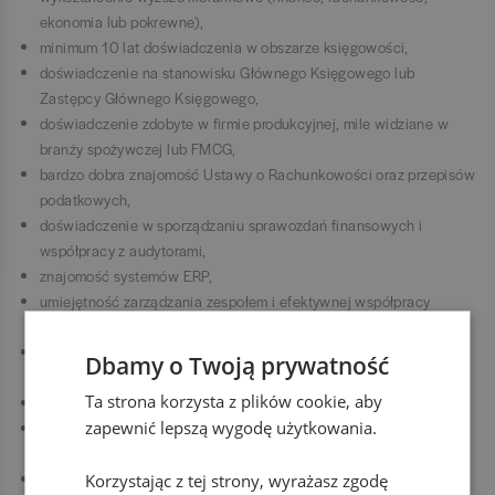
ekonomia lub pokrewne),
minimum 10 lat doświadczenia w obszarze księgowości,
doświadczenie na stanowisku Głównego Księgowego lub
Zastępcy Głównego Księgowego,
doświadczenie zdobyte w firmie produkcyjnej, mile widziane w
branży spożywczej lub FMCG,
bardzo dobra znajomość Ustawy o Rachunkowości oraz przepisów
podatkowych,
doświadczenie w sporządzaniu sprawozdań finansowych i
współpracy z audytorami,
znajomość systemów ERP,
umiejętność zarządzania zespołem i efektywnej współpracy
między działami,
samodzielność, odpowiedzialność oraz bardzo dobra organizacja
Dbamy o Twoją prywatność
pracy,
Ta strona korzysta z plików cookie, aby
doświadczenie we wdrażaniu systemów ERP - mile widziane,
zapewnić lepszą wygodę użytkowania.
certyfikaty oraz dodatkowe szkolenia z zakresu rachunkowości i
podatków - mile widziane,
znajomość języka angielskiego - mile widziane.
Korzystając z tej strony, wyrażasz zgodę