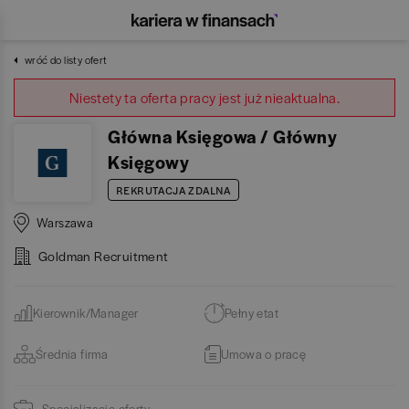
wróć do listy ofert
Niestety ta oferta pracy jest już nieaktualna.
Główna Księgowa / Główny
Księgowy
REKRUTACJA ZDALNA
Warszawa
Goldman Recruitment
Kierownik/Manager
Pełny etat
Średnia firma
Umowa o pracę
Specjalizacje oferty