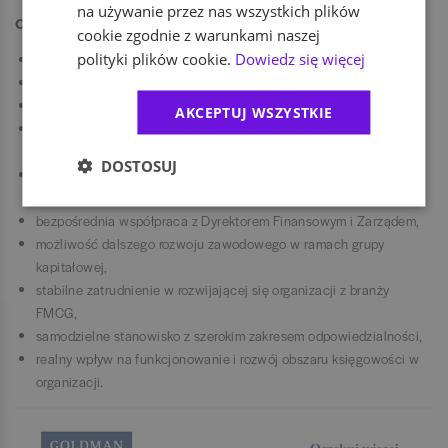
na używanie przez nas wszystkich plików
Oferujemy
cookie zgodnie z warunkami naszej
polityki plików cookie.
Dowiedz się więcej
zatrudnienie na podstawie Umowy o Pracę,
miesięczny system premiowy,
samochód służbowy,
AKCEPTUJ WSZYSTKIE
możliwość realnego wpływu na rozwój procesów finansowo-
księgowych organizacji,
DOSTOSUJ
udział w strategicznych projektach, w tym wdrożeniu nowego
systemu ERP,
bezpośrednia współpraca z Dyrektorem Finansowym i Zarządem,
możliwość dalszego rozwoju zawodowego w ramach grupy
kapitałowej,
stabilne zatrudnienie w rozwijającej się organizacji z branży
FMCG,
samodzielne stanowisko z szerokim zakresem odpowiedzialności,
realny wpływ na funkcjonowanie i rozwój obszaru księgowości w
organizacji.