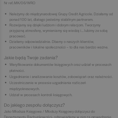
Nr ref.:MK/06/WRO
Należymy do międzynarodowej Grupy Credit Agricole. Działamy od
ponad 100 lat, dlatego jesteśmy stabilnym partnerem.
Rozwijamy się dzięki ludziom i dobrym relacjom. Tworzymy
przyjazną atmosferę, wymieniamy się wiedzą i… lubimy ze sobą
pracować.
Działamy odpowiedzialnie. Dbamy o naszych klientów,
pracowników i lokalne społeczności – to dla nas bardzo ważne.
Jakie będą Twoje zadania?
Weryfikowanie dokumentów księgowych oraz udział w procesach
płatności.
Uzgadnianie i analizowanie kosztów, zobowiązań oraz należności.
Uczestniczenie w procesie uzgadniania rozliczeń
międzyokresowych.
Udział w procesach kontroli księgowych.
Do jakiego zespołu dołączysz?
Jako Młodsza Księgowa / Młodszy Księgowy​ dołączysz do
Departamentu Rachunkowości- odpowiadamy w nim za prowadzenie