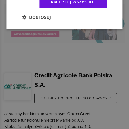
AKCEPTUJ WSZYSTKIE
DOSTOSUJ
Credit Agricole Bank Polska
S.A.
PRZEJDŹ DO PROFILU PRACODAWCY
Jesteśmy bankiem uniwersalnym. Grupa Crédit
Agricole funkcjonuje nieprzerwanie od XIX
wieku. Na całym świecie jest nas już ponad 145