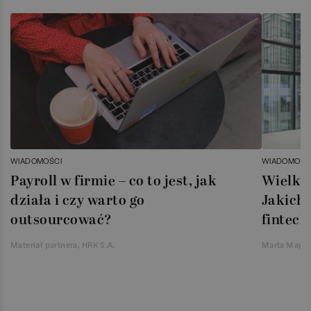
WIADOMOŚCI
WIADOMOŚC
Payroll w firmie – co to jest, jak
Wielka 
działa i czy warto go
Jakich 
outsourcować?
fintech
Materiał partnera, HRK S.A.
Marta Magie