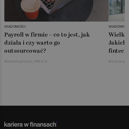
WIADOMOŚCI
WIADOMOŚC
Payroll w firmie – co to jest, jak
Wielka 
działa i czy warto go
Jakich 
outsourcować?
fintech
Materiał partnera, HRK S.A.
Marta Magie