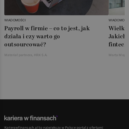
WIADOMOŚCI
WIADOMOŚC
Payroll w firmie – co to jest, jak
Wielka 
działa i czy warto go
Jakich 
outsourcować?
fintech
Materiał partnera, HRK S.A.
Marta Magie
Karierawfinansach.pl to największy w Polsce portal z ofertami