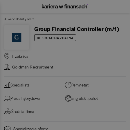
wróć do listy ofert
Group Financial Controller (m/f)
REKRUTACJA ZDALNA
Trzebnica
Goldman Recruitment
Specjalista
Pełny etat
Praca hybrydowa
angielski, polski
Średnia firma
Specjalizacje oferty