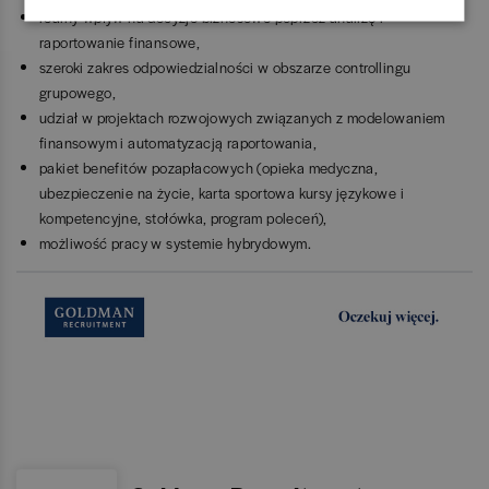
realny wpływ na decyzje biznesowe poprzez analizę i
raportowanie finansowe,
szeroki zakres odpowiedzialności w obszarze controllingu
grupowego,
udział w projektach rozwojowych związanych z modelowaniem
finansowym i automatyzacją raportowania,
pakiet benefitów pozapłacowych (opieka medyczna,
ubezpieczenie na życie, karta sportowa kursy językowe i
kompetencyjne, stołówka, program poleceń),
możliwość pracy w systemie hybrydowym.