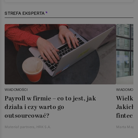
STREFA EKSPERTA
WIADOMOŚCI
WIADOMOŚC
Payroll w firmie – co to jest, jak
Wielka 
działa i czy warto go
Jakich 
outsourcować?
fintech
Materiał partnera, HRK S.A.
Marta Magie