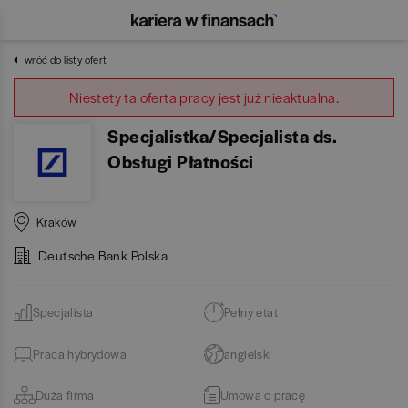
wróć do listy ofert
Niestety ta oferta pracy jest już nieaktualna.
Specjalistka/Specjalista ds.
Obsługi Płatności
Kraków
Deutsche Bank Polska
Specjalista
Pełny etat
Praca hybrydowa
angielski
Duża firma
Umowa o pracę