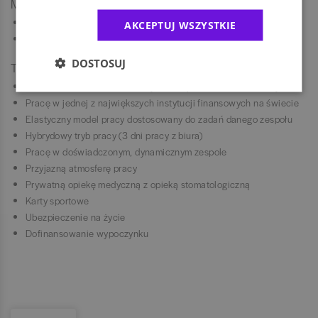
Mile widziane
Doświadczenie w obszarze płatności SWIFT/SEPA
AKCEPTUJ WSZYSTKIE
Znajomość mechanizmów rozliczeń międzybankowych
DOSTOSUJ
To oferujemy
Zatrudnienie w ramach umowy o pracę na czas nieokreślony
Pracę w jednej z największych instytucji finansowych na świecie
Elastyczny model pracy dostosowany do zadań danego zespołu
Hybrydowy tryb pracy (3 dni pracy z biura)
Pracę w doświadczonym, dynamicznym zespole
Przyjazną atmosferę pracy
Prywatną opiekę medyczną z opieką stomatologiczną
Karty sportowe
Ubezpieczenie na życie
Dofinansowanie wypoczynku