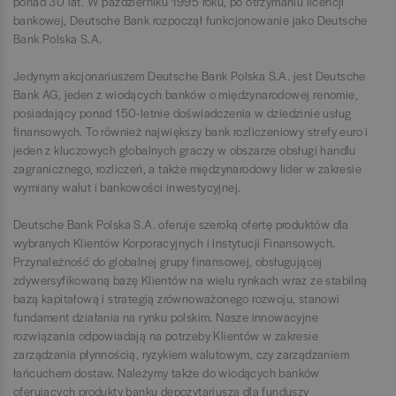
ponad 30 lat. W październiku 1995 roku, po otrzymaniu licencji
bankowej, Deutsche Bank rozpoczął funkcjonowanie jako Deutsche
Bank Polska S.A.
Jedynym akcjonariuszem Deutsche Bank Polska S.A. jest Deutsche
Bank AG, jeden z wiodących banków o międzynarodowej renomie,
posiadający ponad 150-letnie doświadczenia w dziedzinie usług
finansowych. To również największy bank rozliczeniowy strefy euro i
jeden z kluczowych globalnych graczy w obszarze obsługi handlu
zagranicznego, rozliczeń, a także międzynarodowy lider w zakresie
wymiany walut i bankowości inwestycyjnej.
Deutsche Bank Polska S.A. oferuje szeroką ofertę produktów dla
wybranych Klientów Korporacyjnych i Instytucji Finansowych.
Przynależność do globalnej grupy finansowej, obsługującej
zdywersyfikowaną bazę Klientów na wielu rynkach wraz ze stabilną
bazą kapitałową i strategią zrównoważonego rozwoju, stanowi
fundament działania na rynku polskim. Nasze innowacyjne
rozwiązania odpowiadają na potrzeby Klientów w zakresie
zarządzania płynnością, ryzykiem walutowym, czy zarządzaniem
łańcuchem dostaw. Należymy także do wiodących banków
oferujących produkty banku depozytariusza dla funduszy