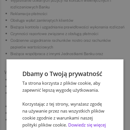
Wyjaśnianie otwartych pozycji na kontach wewnętrznych i
rozliczeniowych Banku
Reklamacje płatności
Obsługa wpłat zamkniętych klientów
Bieżąca kontrola i uzgadnianie prawidłowości wykonania rozliczeń
Czynności raportowe związane z obsługą płatności
Codzienne uzgadnianie rachunków nostro oraz rachunków
papierów wartościowych
Bieżąca współpraca z innymi Jednostkami Banku oraz
zewnętrznymi instytucjami powiązanymi z obrotem płatniczym
Wymagania:
Dbamy o Twoją prywatność
Wykształcenie wyższe
Ta strona korzysta z plików cookie, aby
Doświadczenie w obszarze bankowości korporacyjnej
zapewnić lepszą wygodę użytkowania.
Znajomość pakietu MS Office na poziomie
średniozaawansowanym
Korzystając z tej strony, wyrażasz zgodę
Bardzo dobra znajomość języka angielskiego
na używanie przez nas wszystkich plików
Sumienność, dokładność oraz odpowiedzialność
cookie zgodnie z warunkami naszej
Umiejętność pracy w dobrze zorganizowanym zespole
polityki plików cookie.
Dowiedz się więcej