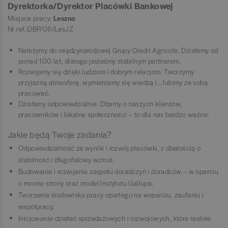
Dyrektorka/Dyrektor Placówki Bankowej
Miejsce pracy:
Leszno
Nr ref.:DBP/06/LesJZ
Należymy do międzynarodowej Grupy Credit Agricole. Działamy od
ponad 100 lat, dlatego jesteśmy stabilnym partnerem.
Rozwijamy się dzięki ludziom i dobrym relacjom. Tworzymy
przyjazną atmosferę, wymieniamy się wiedzą i… lubimy ze sobą
pracować.
Działamy odpowiedzialnie. Dbamy o naszych klientów,
pracowników i lokalne społeczności – to dla nas bardzo ważne.
Jakie będą Twoje zadania?
Odpowiedzialność za wyniki i rozwój placówki, z dbałością o
stabilność i długofalowy wzrost.
Budowanie i rozwijanie zespołu doradczyń i doradców – w oparciu
o mocne strony oraz model Instytutu Gallupa.
Tworzenie środowiska pracy opartego na wsparciu, zaufaniu i
współpracy.
Inicjowanie działań sprzedażowych i rozwojowych, które realnie