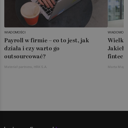
WIADOMOŚCI
WIADOMOŚC
Payroll w firmie – co to jest, jak
Wielka 
działa i czy warto go
Jakich 
outsourcować?
fintech
Materiał partnera, HRK S.A.
Marta Magie