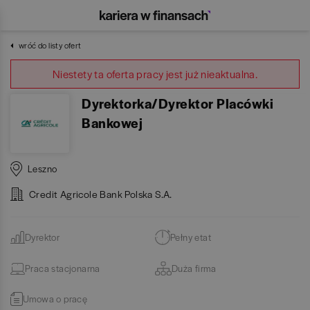
wróć do listy ofert
Niestety ta oferta pracy jest już nieaktualna.
Dyrektorka/Dyrektor Placówki
Bankowej
Leszno
Credit Agricole Bank Polska S.A.
Dyrektor
Pełny etat
Praca stacjonarna
Duża firma
Umowa o pracę