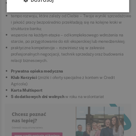
transparentną ścieżkę awansu – jasne kryteria, które określają
każdy etap Twojego rozwoju;
tempo rozwoju, które zależy od Ciebie – Twoje wyniki sprzedażowe
i jakość pracy bezpośrednio przekładają się na kolejne kroki w
strukturze banku;
wsparcie na każdym etapie – od kompleksowego wdrożenia na
starcie, po przygotowanie do roli eksperckiej lub menedżerskiej;
praktyczne kompetencje – rozwiniesz się w zakresie
profesjonalnych negocjacji, technik sprzedaży oraz budowania
relacji biznesowych.
Prywatna opieka medyczna
Klub Korzyści
(zniżki i oferty specjalne z kontem w Credit
Agricole)
Karta Multisport
5 dodatkowych dni wolnych
w roku na wolontariat