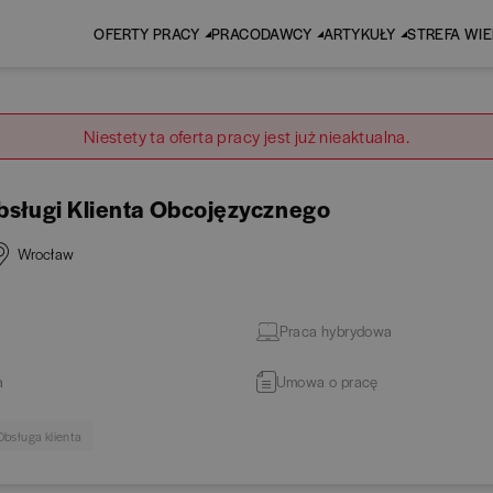
OFERTY PRACY
PRACODAWCY
ARTYKUŁY
STREFA WI
Niestety ta oferta pracy jest już nieaktualna.
bsługi Klienta Obcojęzycznego
Wrocław
Praca hybrydowa
a
Umowa o pracę
Obsługa klienta