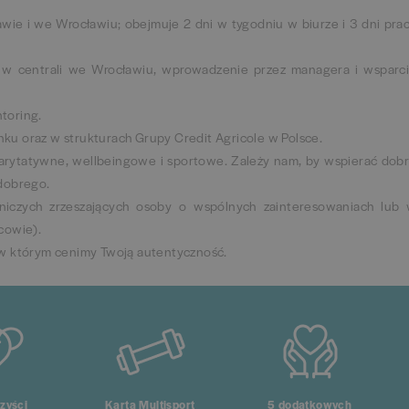
ie i we Wrocławiu; obejmuje 2 dni w tygodniu w biurze i 3 dni pra
 w centrali we Wrocławiu, wprowadzenie przez managera i wsparc
toring.
ku oraz w strukturach Grupy Credit Agricole w Polsce.
arytatywne, wellbeingowe i sportowe. Zależy nam, by wspierać dob
 dobrego.
niczych zrzeszających osoby o wspólnych zainteresowaniach lub
cowie).
 w którym cenimy Twoją autentyczność.
zyści
Karta Multisport
5 dodatkowych