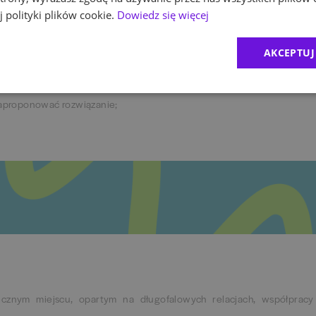
 polityki plików cookie.
Dowiedz się więcej
we;
ć swoje zdanie;
rzedaży produktów finansowych;
AKCEPTUJ
asem;
 zaproponować rozwiązanie;
znym miejscu, opartym na długofalowych relacjach, współpracy