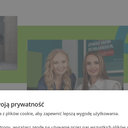
oją prywatność
eśli:
ta z plików cookie, aby zapewnić lepszą wygodę użytkowania.
 sprzedaży i obsłudze klientów (mile widziane w bankowości);
 strony, wyrażasz zgodę na używanie przez nas wszystkich plików 