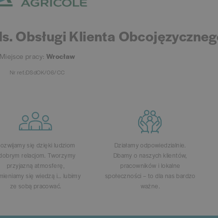
s. Obsługi Klienta Obcojęzyczne
Miejsce pracy:
Wrocław
Nr ref.:DSdOK/06/CC
ozwijamy się dzięki ludziom
Działamy odpowiedzialnie.
 dobrym relacjom. Tworzymy
Dbamy o naszych klientów,
przyjazną atmosferę,
pracowników i lokalne
ieniamy się wiedzą i… lubimy
społeczności – to dla nas bardzo
ze sobą pracować.
ważne.