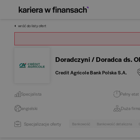
wróć do listy ofert
Doradczyni / Doradca ds. O
Credit Agricole Bank Polska S.A.
Specjalista
Pełny etat
angielski
Duża firm
Specjalizacje oferty
Bankowość
Bankowość detaliczna