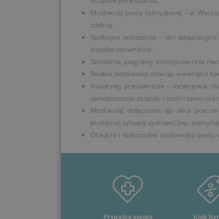
Możliwość pracy hybrydowej – w Warszaw
zdalnej.
Spokojne wdrożenie – dni adaptacyjne
współpracowników.
Szkolenia, programy rozwojowe oraz men
Realne możliwości rozwoju wewnątrz ban
Inicjatywy pracownicze – rozwojowe, ch
samopoczucie zespołu i robić razem coś
Możliwość dołączenia do sieci pracow
podobnej sytuacji życiowej (np. mamy/oj
Otwarte i różnorodne środowisko pracy,
Prywatna opieka
Klub Kor