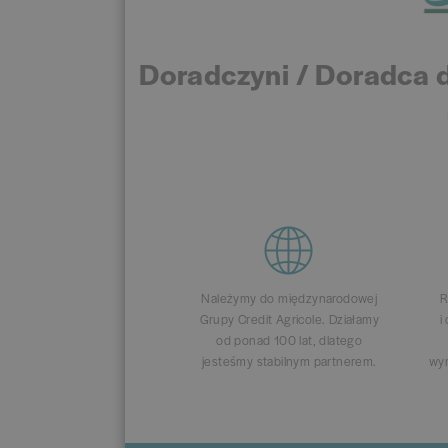
Doradczyni / Doradca d
Należymy do międzynarodowej
R
Grupy Credit Agricole. Działamy
i
od ponad 100 lat, dlatego
jesteśmy stabilnym partnerem.
wym