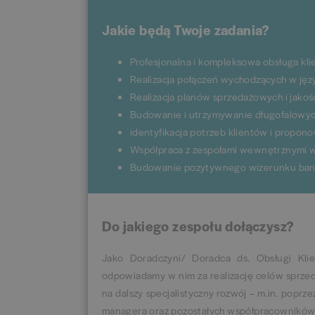
Jakie będą Twoje zadania?
Profesjonalna i kompleksowa obsługa kli
Realizacja połączeń wychodzących w jęz
Realizacja planów sprzedażowych i jakoś
Budowanie i utrzymywanie długofalowych 
identyfikacja potrzeb klientów i propo
Współpraca z zespołami wewnętrznymi w
Budowanie pozytywnego wizerunku bank
Do jakiego zespołu dołączysz?
Jako Doradczyni/ Doradca ds. Obsługi Klie
odpowiadamy w nim za realizację celów sprze
na dalszy specjalistyczny rozwój – m.in. popr
managera oraz pozostałych współpracowników