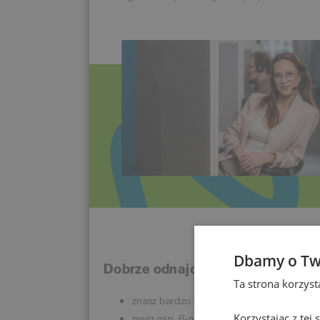
Dbamy o Tw
Dobrze odnajdziesz się w tej roli, j
Ta strona korzys
znasz bardzo dobrze język angielski;
masz min. 6-miesięczne doświadczenie w
Korzystając z tej