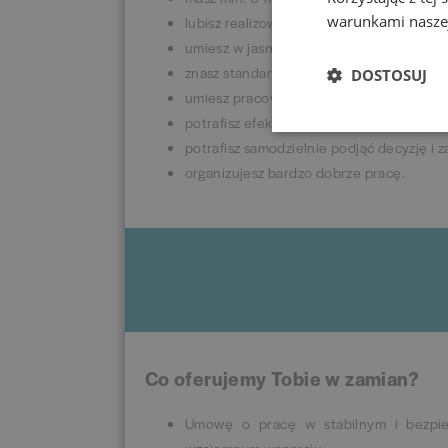
warunkami naszej
lubisz realizować cele i plany sprzedażo
umiesz w jasny i klarowny sposób wyraża
znasz standardy obsługi klienta oraz sp
DOSTOSUJ
umiesz pracować zespołowo;
potrafisz efektywnie zarządzać swoim cz
potrafisz samodzielnie podjąć decyzję i
organizujesz bardzo dobrze pracę.
Co oferujemy Tobie w zamian?
Umowę o pracę w stabilnym i bezpiec
wzajemnym wsparciu.