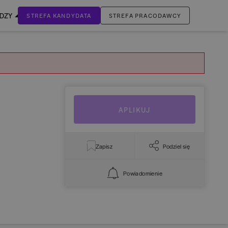
EDZY
STREFA KANDYDATA
STREFA PRACODAWCY
ZALOGUJ SIĘ
Nie masz jeszcze konta?
ZAREJESTRUJ SIĘ
APLIKUJ
Zapisz
Podziel się
Powiadomienie