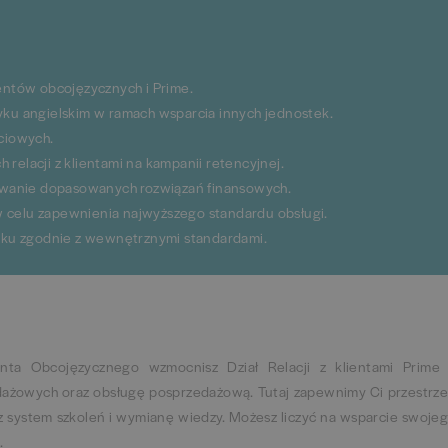
entów obcojęzycznych i Prime.
yku angielskim w ramach wsparcia innych jednostek.
ciowych.
relacji z klientami na kampanii retencyjnej.
nowanie dopasowanych rozwiązań finansowych.
 celu zapewnienia najwyższego standardu obsługi.
u zgodnie z wewnętrznymi standardami.
nta Obcojęzycznego wzmocnisz Dział Relacji z klientami Prime
dażowych oraz obsługę posprzedażową. Tutaj zapewnimy Ci przestrz
zez system szkoleń i wymianę wiedzy. Możesz liczyć na wsparcie swoje
.