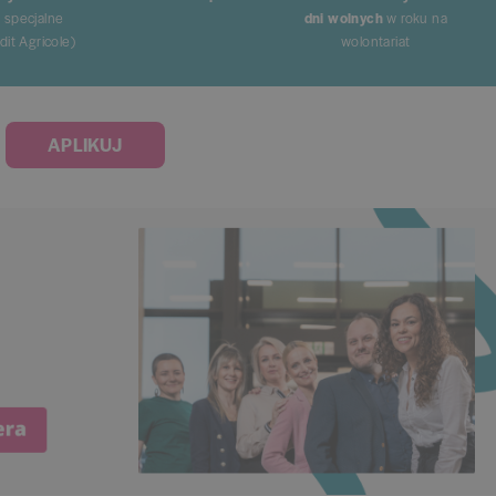
y specjalne
dni wolnych
w roku na
it Agricole)
wolontariat
APLIKUJ