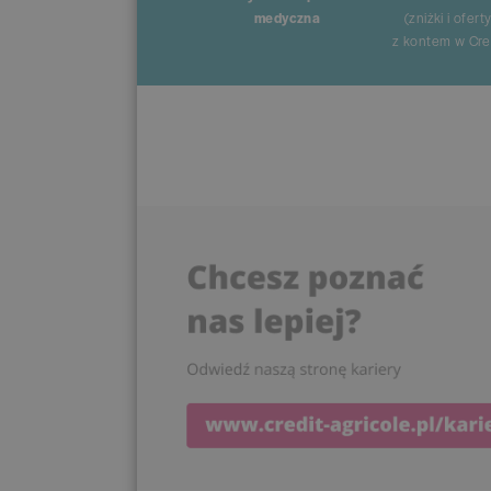
medyczna
(zniżki i ofert
z kontem w Cred