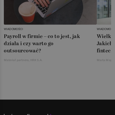
WIADOMOŚCI
WIADOMOŚC
Payroll w firmie – co to jest, jak
Wielka 
działa i czy warto go
Jakich 
outsourcować?
fintech
Materiał partnera, HRK S.A.
Marta Magie