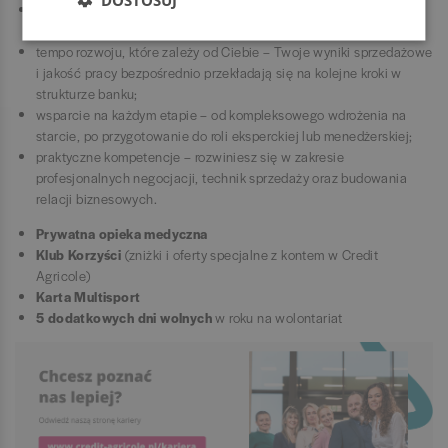
transparentną ścieżkę awansu – jasne kryteria, które określają
każdy etap Twojego rozwoju;
tempo rozwoju, które zależy od Ciebie – Twoje wyniki sprzedażowe
i jakość pracy bezpośrednio przekładają się na kolejne kroki w
strukturze banku;
wsparcie na każdym etapie – od kompleksowego wdrożenia na
starcie, po przygotowanie do roli eksperckiej lub menedżerskiej;
praktyczne kompetencje – rozwiniesz się w zakresie
profesjonalnych negocjacji, technik sprzedaży oraz budowania
relacji biznesowych.
Prywatna opieka medyczna
Klub Korzyści
(zniżki i oferty specjalne z kontem w Credit
Agricole)
Karta Multisport
5 dodatkowych dni wolnych
w roku na wolontariat