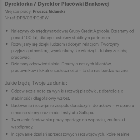
Dyrektorka / Dyrektor Placówki Bankowej
Miejsce pracy:
Pruszcz Gdański
Nr ref.:DPB/06/PGdPW
Należymy do międzynarodowej Grupy Credit Agricole. Działamy od
ponad 100 lat, dlatego jesteśmy stabilnym partnerem.
Rozwijamy się dzięki ludziom i dobrym relacjom. Tworzymy
przyjazną atmosferę, wymieniamy się wiedzą i… lubimy ze sobą
pracować.
Działamy odpowiedzialnie. Dbamy o naszych klientów,
pracowników i lokalne społeczności – to dla nas bardzo ważne.
Jakie będą Twoje zadania:
Odpowiedzialność za wyniki i rozwój placówki, z dbałością o
stabilność i długofalowy wzrost.
Budowanie i rozwijanie zespołu doradczyń i doradców – w oparciu
o mocne strony oraz model Instytutu Gallupa.
Tworzenie środowiska pracy opartego na wsparciu, zaufaniu i
współpracy.
Inicjowanie działań sprzedażowych i rozwojowych, które realnie