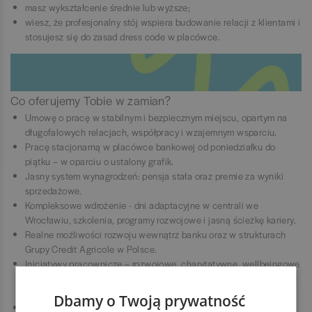
masz wykształcenie średnie lub wyższe;
wiesz, że profesjonalny stój wspiera budowanie relacji z klientami i
stosujesz się do zasad dress code w placówce.
Co oferujemy Tobie w zamian?
Umowę o pracę w stabilnym i bezpiecznym miejscu, opartym na
długofalowych relacjach, współpracy i wzajemnym wsparciu.
Pracę stacjonarną w placówce bankowej od poniedziałku do
piątku – w oparciu o ustalony grafik.
Jasny system wynagrodzeń: pensja stała oraz premie za wyniki
sprzedażowe.
Kompleksowe wdrożenie - dni adaptacyjne w centrali we
Wrocławiu, szkolenia, programy rozwojowe i jasną ścieżkę kariery.
Realne możliwości rozwoju wewnątrz banku oraz w strukturach
Grupy Credit Agricole w Polsce.
Inicjatywy pracownicze – rozwojowe, charytatywne, wellbeingowe
i sportowe. Zależy nam, by wspierać dobre samopoczucie zespołu
i robić razem coś dobrego.
Dbamy o Twoją prywatność
Możliwość dołączenia do sieci pracowniczych zrzeszających