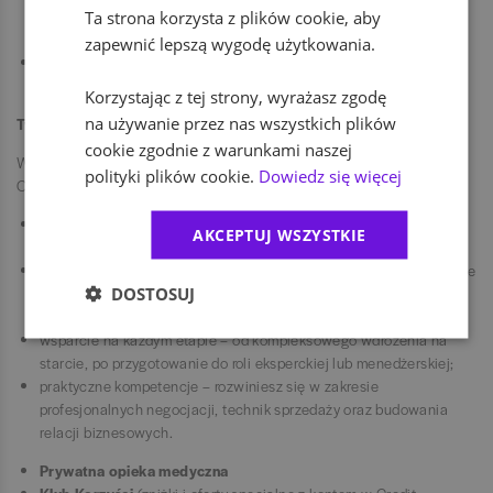
Ta strona korzysta z plików cookie, aby
osoby o wspólnych zainteresowaniach lub w podobnej sytuacji
życiowej (np. mamy/ojcowie).
zapewnić lepszą wygodę użytkowania.
Otwarte i różnorodne środowisko pracy, w którym cenimy Twoją
autentyczność.
Korzystając z tej strony, wyrażasz zgodę
na używanie przez nas wszystkich plików
Twój rozwój
cookie zgodnie z warunkami naszej
W naszej organizacji masz realny wpływ na tempo swojej kariery.
polityki plików cookie.
Dowiedz się więcej
Oferujemy Ci:
transparentną ścieżkę awansu - jasne kryteria, które określają
AKCEPTUJ WSZYSTKIE
każdy etap Twojego rozwoju;
tempo rozwoju, które zależy od Ciebie – Twoje wyniki sprzedażowe
DOSTOSUJ
i jakość pracy bezpośrednio przekładają się na kolejne kroki w
strukturze banku;
wsparcie na każdym etapie – od kompleksowego wdrożenia na
starcie, po przygotowanie do roli eksperckiej lub menedżerskiej;
praktyczne kompetencje – rozwiniesz się w zakresie
profesjonalnych negocjacji, technik sprzedaży oraz budowania
relacji biznesowych.
Prywatna opieka medyczna