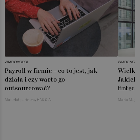
WIADOMOŚCI
WIADOMOŚC
Payroll w firmie – co to jest, jak
Wielka 
działa i czy warto go
Jakich 
outsourcować?
fintech
Materiał partnera, HRK S.A.
Marta Magie