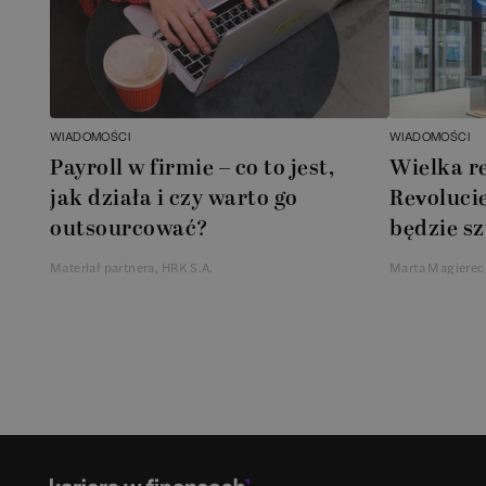
WIADOMOŚCI
WIADOMOŚCI
Payroll w firmie – co to jest,
Wielka r
jak działa i czy warto go
Revolucie
outsourcować?
będzie sz
Materiał partnera, HRK S.A.
Marta Magierec