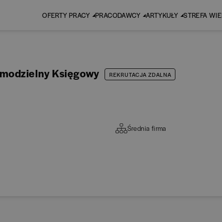
OFERTY PRACY
PRACODAWCY
ARTYKUŁY
STREFA WI
amodzielny Księgowy
REKRUTACJA ZDALNA
Średnia firma