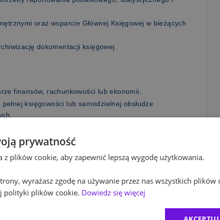
wnętrznymi oraz wsparcie Głównej Księgowej w bieżących
rchiwizację dokumentacji księgowej.
rze finansów, rachunkowości lub ekonomii,
pełnej księgowości lub samodzielnej obsłudze
ych,
rachunkowości oraz przepisów podatkowych,
oją prywatność
S Excel,
dobra organizacja pracy,
ta z plików cookie, aby zapewnić lepszą wygodę użytkowania.
pole.
 strony, wyrażasz zgodę na używanie przez nas wszystkich plików 
 polityki plików cookie.
Dowiedz się więcej
ciu o Umowę o Pracę,
AKCEPTUJ