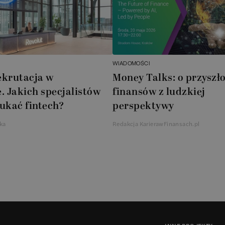
WIADOMOŚCI
ekrutacja w
Money Talks: o przyszło
. Jakich specjalistów
finansów z ludzkiej
ukać fintech?
perspektywy
ka
Redakcja KarierawFinansach.pl