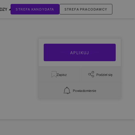
EDZY
STREFA KANDYDATA
STREFA PRACODAWCY
ZALOGUJ SIĘ
Nie masz jeszcze konta?
ZAREJESTRUJ SIĘ
APLIKUJ
Zapisz
Podziel się
Powiadomienie