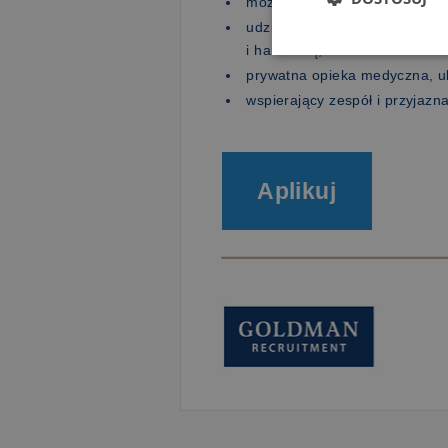
możliwość zdobywania nowych
udział w różnorodnych proces
i handlową,
prywatna opieka medyczna, ub
wspierający zespół i przyjazn
Aplikuj