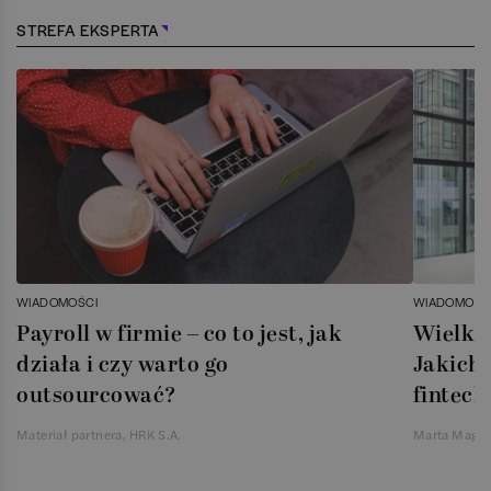
STREFA EKSPERTA
WIADOMOŚCI
WIADOMOŚC
Payroll w firmie – co to jest, jak
Wielka 
działa i czy warto go
Jakich 
outsourcować?
fintech
Materiał partnera, HRK S.A.
Marta Magie