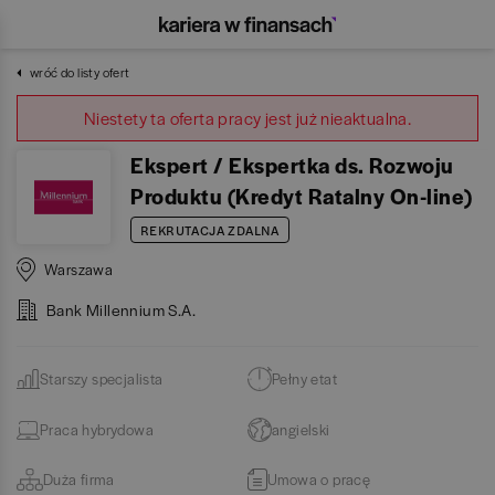
wróć do listy ofert
Niestety ta oferta pracy jest już nieaktualna.
Ekspert / Ekspertka ds. Rozwoju
Produktu (Kredyt Ratalny On-line)
REKRUTACJA ZDALNA
Warszawa
Bank Millennium S.A.
Starszy specjalista
Pełny etat
Praca hybrydowa
angielski
Duża firma
Umowa o pracę