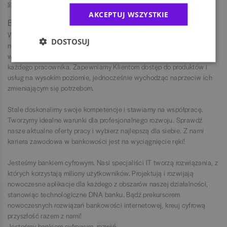
sygnalistów
AKCEPTUJ WSZYSTKIE
Bank Millennium S.A.
W Banku Millennium patrzyMy w przyszłość, nieustannie poszukując
DOSTOSUJ
nowych rozwiązań. Jakość jest obok innowacyjności podstawową
wartością naszej kultury organizacyjnej i przejawia się w działaniach
każdego pracownika. Zapewniamy Klientom dostęp do produktów i
usług na wysokim poziomie, jednocześnie wychodząc naprzeciw ich
zmieniającym się potrzebom.
Stale doskonalimy swoje kompetencje i stawiamy na współpracę.
Tworzymy idealne warunki dla profesjonalnego rozwoju. Sprawdź
nasze aktualne oferty pracy i wybierz najlepszą dla siebie. Z nami
kariera zawodowa w bankowości jest na wyciągnięcie ręki!
Jesteśmy bankiem cyfrowym. Nasi specjaliści IT tworzą rozwiązania, z
których korzystają miliony użytkowników. Projektują i rozwijają
nowoczesne aplikacje dla każdego z obszarów naszej działalności,
stanowiąc technologiczne DNA banku. Bądź prekursorem
nowoczesnych rozwiązań bankowości internetowej, kreuj cyfrową
przyszłość razem z nami!
Jesteśmy bankiem cyfrowym.
rozwiń.
zwiń.