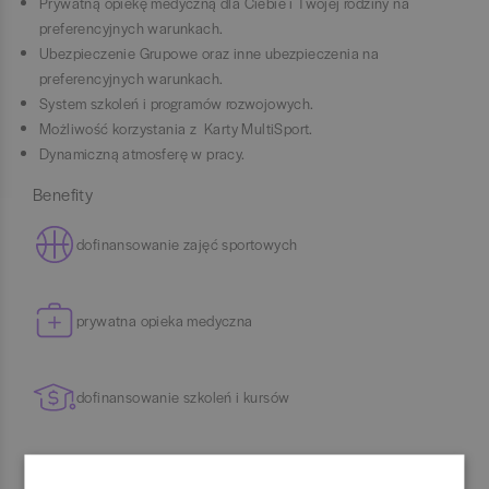
Prywatną opiekę medyczną dla Ciebie i Twojej rodziny na
preferencyjnych warunkach.
Ubezpieczenie Grupowe oraz inne ubezpieczenia na
preferencyjnych warunkach.
System szkoleń i programów rozwojowych.
Możliwość korzystania z Karty MultiSport.
Dynamiczną atmosferę w pracy.
Benefity
dofinansowanie zajęć sportowych
prywatna opieka medyczna
dofinansowanie szkoleń i kursów
ubezpieczenie na życie