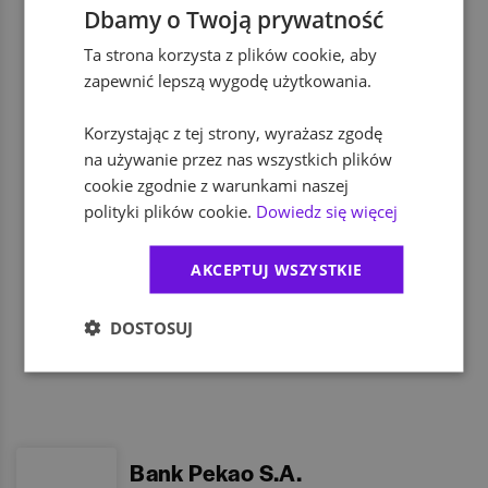
Dbamy o Twoją prywatność
Ta strona korzysta z plików cookie, aby
możliwość pracy zdalnej
zapewnić lepszą wygodę użytkowania.
Korzystając z tej strony, wyrażasz zgodę
dodatkowe świadczenia socjalne
na używanie przez nas wszystkich plików
cookie zgodnie z warunkami naszej
polityki plików cookie.
Dowiedz się więcej
dofinansowanie wypoczynku
AKCEPTUJ WSZYSTKIE
program rekomendacji pracowników
DOSTOSUJ
Bank Pekao S.A.