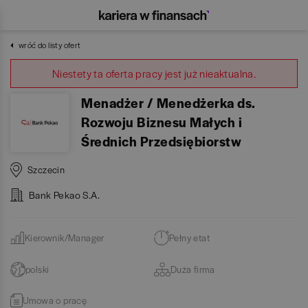
wróć do listy ofert
Niestety ta oferta pracy jest już nieaktualna.
Menadżer / Menedżerka ds.
Rozwoju Biznesu Małych i
Średnich Przedsiębiorstw
Szczecin
Bank Pekao S.A.
Kierownik/Manager
Pełny etat
polski
Duża firma
Umowa o pracę