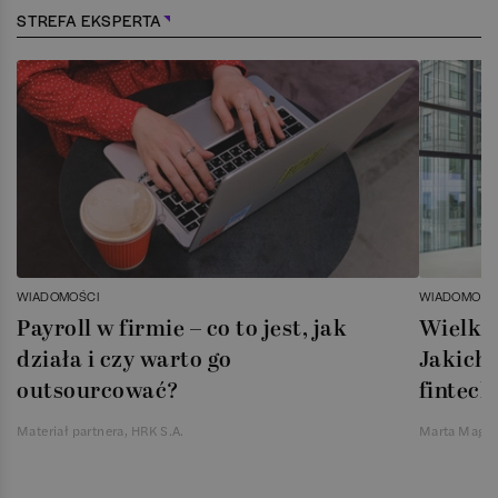
STREFA EKSPERTA
WIADOMOŚCI
WIADOMOŚC
Payroll w firmie – co to jest, jak
Wielka 
działa i czy warto go
Jakich 
outsourcować?
fintech
Materiał partnera, HRK S.A.
Marta Magie