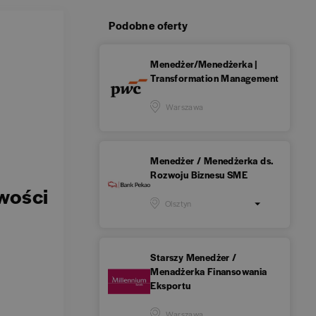
Podobne oferty
Menedżer/Menedżerka |
Transformation Management
Warszawa
Menedżer / Menedżerka ds.
Rozwoju Biznesu SME
wości
Olsztyn
Starszy Menedżer /
Menadżerka Finansowania
Eksportu
Warszawa