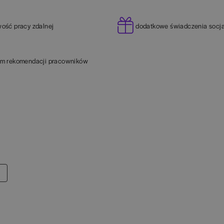
wość pracy zdalnej
dodatkowe świadczenia socj
am rekomendacji pracowników