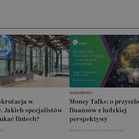
WIADOMOŚCI
ekrutacja w
Money Talks: o przyszło
. Jakich specjalistów
finansów z ludzkiej
ukać fintech?
perspektywy
ka
Redakcja KarierawFinansach.pl