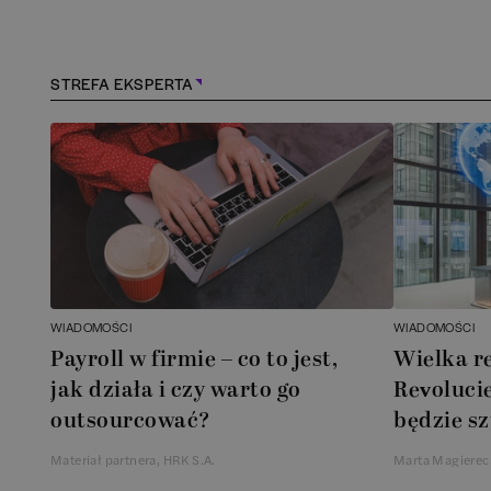
STREFA EKSPERTA
WIADOMOŚCI
WIADOMOŚCI
Payroll w firmie – co to jest,
Wielka r
jak działa i czy warto go
Revolucie
outsourcować?
będzie sz
Materiał partnera, HRK S.A.
Marta Magierec