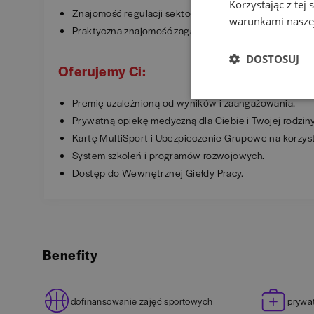
Korzystając z tej
Znajomość regulacji sektora finansowego i zasad bez
warunkami naszej
Praktyczna znajomość zagadnień infrastrukturalnych: w
DOSTOSUJ
Oferujemy Ci:
Premię uzależnioną od wyników i zaangażowania.
Prywatną opiekę medyczną dla Ciebie i Twojej rodzin
Kartę MultiSport i Ubezpieczenie Grupowe na korzy
System szkoleń i programów rozwojowych.
Dostęp do Wewnętrznej Giełdy Pracy.
Benefity
dofinansowanie zajęć sportowych
prywa