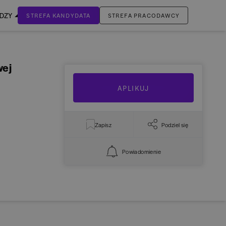
EDZY
STREFA KANDYDATA
STREFA PRACODAWCY
ZALOGUJ SIĘ
wej
Nie masz jeszcze konta?
ZAREJESTRUJ SIĘ
APLIKUJ
Zapisz
Podziel się
Powiadomienie