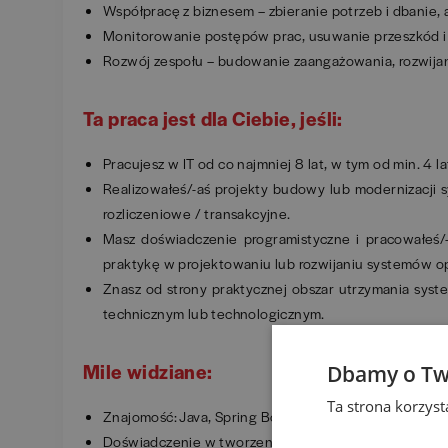
Współpracę z biznesem – zbieranie potrzeb i dbanie,
Monitorowanie postępów prac, usuwanie przeszkód i
Rozwój zespołu – budowanie zaangażowania, rozwijani
Ta praca jest dla Ciebie, jeśli:
Pracujesz w IT od co najmniej 8 lat, w tym od min. 4 l
Realizowałeś/-aś projekty budowy lub modernizacji
rozliczeniowe / transakcyjne.
Masz doświadczenie programistyczne i pracowałeś
praktykę w projektowaniu lub rozwijaniu systemów op
Znasz od strony praktycznej obszar utrzymania syst
technicznym lub technologicznym.
Mile widziane:
Dbamy o Tw
Ta strona korzys
Znajomość: Java, Spring Boot, Kafka, PostgreSQL / Or
Doświadczenie w tworzeniu aplikacji mobilnych.