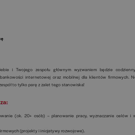
cę
 Ciebie i Twojego zespołu głównym wyzwaniem będzie codzienn
bankowości internetowej oraz mobilnej dla klientów firmowych. 
espół to tylko parę z zalet tego stanowiska!
za:
wanie (ok. 20+ osób) – planowanie pracy, wyznaczanie celów i 
rmowych (projekty i inicjatywy rozwojowe).