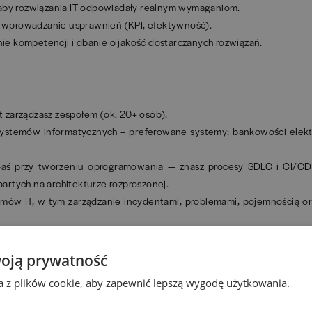
 aby rozwiązania IT odpowiadały realnym wymaganiom.
 wprowadzanie usprawnień (KPI, efektywność).
e kompetencji i dbanie o jakość dostarczanych rozwiązań.
at zarządzasz zespołem (ok. 20+ osób).
 systemów informatycznych – preferowane systemy: bankowości elekt
/-aś przy tworzeniu oprogramowania — znasz procesy SDLC i CI/CD
artych na architekturze rozproszonej.
emów IT, w tym zarządzanie incydentami, problemami, pojemnością o
oją prywatność
ta z plików cookie, aby zapewnić lepszą wygodę użytkowania.
acle.