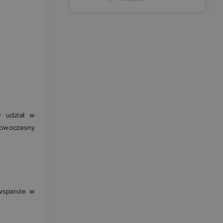
y udział w
Nowoczesny
wsparcie w