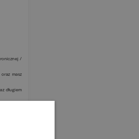
ronicznej /
 oraz masz
raz długiem