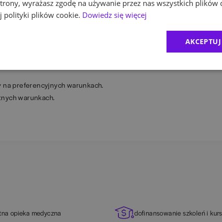
 strony, wyrażasz zgodę na używanie przez nas wszystkich plików 
pieczeństwa informacji.
 polityki plików cookie.
Dowiedz się więcej
irtualizacja, konteneryzacja, orkiestracja.
AKCEPTUJ
y na preferencyjnych warunkach.
stnych warunkach.
tna opieka medyczna
dofinansowanie szkoleń i kur