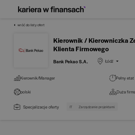
wróć do listy ofert
Kierownik / Kierowniczka 
Klienta Firmowego
Bank Pekao S.A.
Łódź
Kierownik/Manager
Pełny etat
polski
Duża firm
Specjalizacje oferty
IT
Zarządzanie projektami