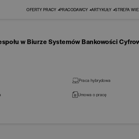
OFERTY PRACY
PRACODAWCY
ARTYKUŁY
STREFA WI
Zespołu w Biurze Systemów Bankowości Cyfro
Praca hybrydowa
a
Umowa o pracę