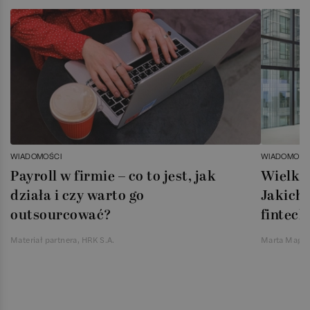
WIADOMOŚCI
WIADOMOŚC
Payroll w firmie – co to jest, jak
Wielka 
działa i czy warto go
Jakich 
outsourcować?
fintech
Materiał partnera, HRK S.A.
Marta Magie