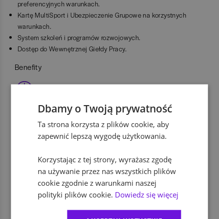
preferencyjnych warunkach.
Kartę MultiSport i Ubezpieczenie Grupowe na korzystnych
warunkach.
System szkoleń i programów rozwojowych.
Dostęp do Wewnętrznej Giełdy Pracy.
Benefity
dofinansowanie zajęć sportowych
Dbamy o Twoją prywatność
Ta strona korzysta z plików cookie, aby
prywatna opieka medyczna
zapewnić lepszą wygodę użytkowania.
dofinansowanie szkoleń i kursów
Korzystając z tej strony, wyrażasz zgodę
na używanie przez nas wszystkich plików
cookie zgodnie z warunkami naszej
ubezpieczenie na życie
polityki plików cookie.
Dowiedz się więcej