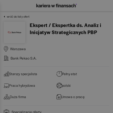
wróć do listy ofert
Ekspert / Ekspertka ds. Analiz i
Inicjatyw Strategicznych PBP
Warszawa
Bank Pekao S.A.
Starszy specjalista
Pełny etat
Praca hybrydowa
polski
Duża firma
Umowa o pracę
Specjalizacje oferty