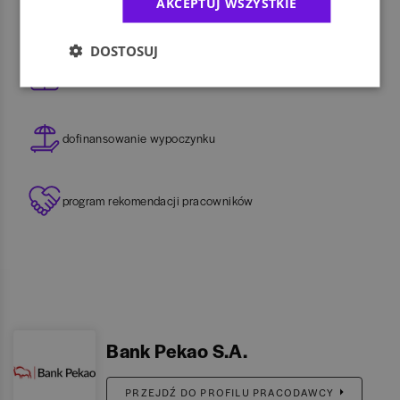
AKCEPTUJ WSZYSTKIE
możliwość pracy zdalnej
DOSTOSUJ
dodatkowe świadczenia socjalne
dofinansowanie wypoczynku
program rekomendacji pracowników
Bank Pekao S.A.
PRZEJDŹ DO PROFILU PRACODAWCY