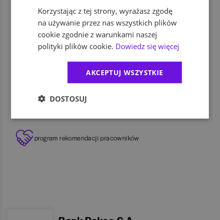
ubezpieczenie na życie
Korzystając z tej strony, wyrażasz zgodę
na używanie przez nas wszystkich plików
cookie zgodnie z warunkami naszej
zniżki na firmowe produkty i usługi
polityki plików cookie.
Dowiedz się więcej
dodatkowe świadczenia socjalne
AKCEPTUJ WSZYSTKIE
DOSTOSUJ
dofinansowanie wypoczynku
program rekomendacji pracowników