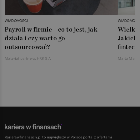
WIADOMOŚCI
WIADOMOŚC
Payroll w firmie – co to jest, jak
Wielka 
działa i czy warto go
Jakich 
outsourcować?
fintech
Materiał partnera, HRK S.A.
Marta Magie
Karierawfinansach.pl to największy w Polsce portal z ofertami