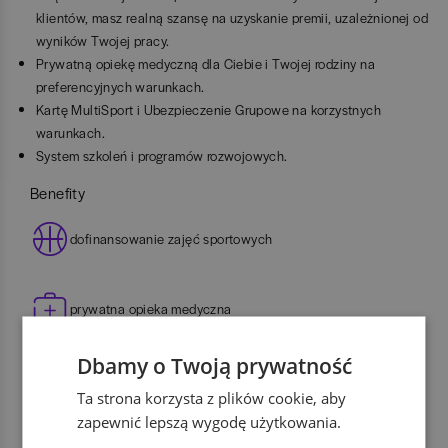
klientów, masz realną szansę na uzyskanie premii, uzależnionej od
wyników Twojej pracy.
Prywatną opiekę medyczną dla Ciebie i Twojej rodziny na
preferencyjnych warunkach.
Kartę MultiSport i Ubezpieczenie Grupowe na korzystnych
warunkach.
System szkoleń i programów rozwojowych.
Benefity
dofinansowanie zajęć sportowych
prywatna opieka medyczna
Dbamy o Twoją prywatność
dofinansowanie szkoleń i kursów
Ta strona korzysta z plików cookie, aby
zapewnić lepszą wygodę użytkowania.