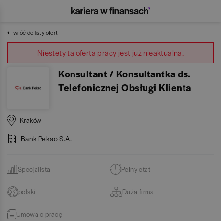
wróć do listy ofert
Niestety ta oferta pracy jest już nieaktualna.
Konsultant / Konsultantka ds.
Telefonicznej Obsługi Klienta
Kraków
Bank Pekao S.A.
Specjalista
Pełny etat
polski
Duża firma
Umowa o pracę