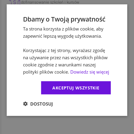
dofinansowanie szkoleń i kursów
Dbamy o Twoją prywatność
ubezpieczenie na życie
Ta strona korzysta z plików cookie, aby
zapewnić lepszą wygodę użytkowania.
zniżki na firmowe produkty i usługi
Korzystając z tej strony, wyrażasz zgodę
na używanie przez nas wszystkich plików
cookie zgodnie z warunkami naszej
dodatkowe świadczenia socjalne
polityki plików cookie.
Dowiedz się więcej
dofinansowanie wypoczynku
AKCEPTUJ WSZYSTKIE
DOSTOSUJ
program rekomendacji pracowników