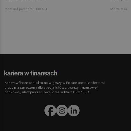
Materiał partnera, HRK S.A.
Marta Magie
Karierawfinansach.pl to największy w Polsce portal z ofertami
pracy przeznaczony dla specjalistów z branży finansowej,
bankowej, ubezpieczeniowej oraz sektora BPO/SSC.