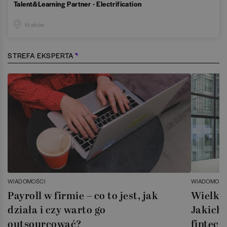
Talent&Learning Partner - Electrification
Kraków
STREFA EKSPERTA
WIADOMOŚCI
WIADOMOŚC
Payroll w firmie – co to jest, jak
Wielka 
działa i czy warto go
Jakich 
outsourcować?
fintech