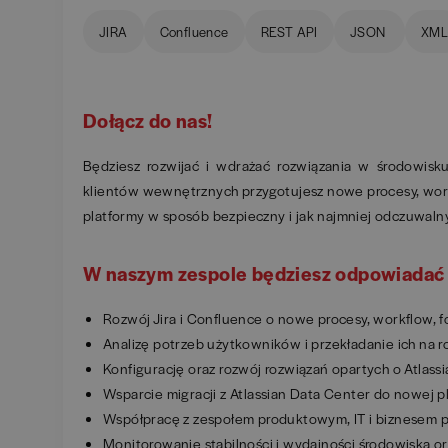
JIRA
Confluence
REST API
JSON
XM
Dołącz do nas!
Będziesz rozwijać i wdrażać rozwiązania w środowisk
klientów wewnętrznych przygotujesz nowe procesy, workf
platformy w sposób bezpieczny i jak najmniej odczuwaln
W naszym zespole będziesz odpowiadać 
Rozwój Jira i Confluence o nowe procesy, workflow, f
Analizę potrzeb użytkowników i przekładanie ich na r
Konfigurację oraz rozwój rozwiązań opartych o Atlassi
Wsparcie migracji z Atlassian Data Center do nowej 
Współpracę z zespołem produktowym, IT i biznesem pr
Monitorowanie stabilności i wydajności środowiska 