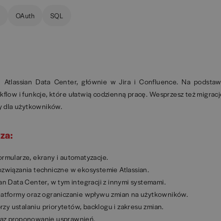
L
OAuth
SQL
u Atlassian Data Center, głównie w Jira i Confluence. Na podstaw
low i funkcje, które ułatwią codzienną pracę. Wesprzesz też migrac
y dla użytkowników.
za:
ormularze, ekrany i automatyzacje.
ozwiązania techniczne w ekosystemie Atlassian.
an Data Center, w tym integracji z innymi systemami.
platformy oraz ograniczanie wpływu zmian na użytkowników.
zy ustalaniu priorytetów, backlogu i zakresu zmian.
oraz proponowanie usprawnień.