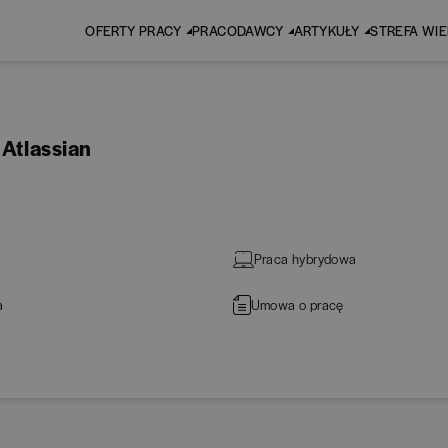
OFERTY PRACY
PRACODAWCY
ARTYKUŁY
STREFA WI
 Atlassian
Praca hybrydowa
a
Umowa o pracę