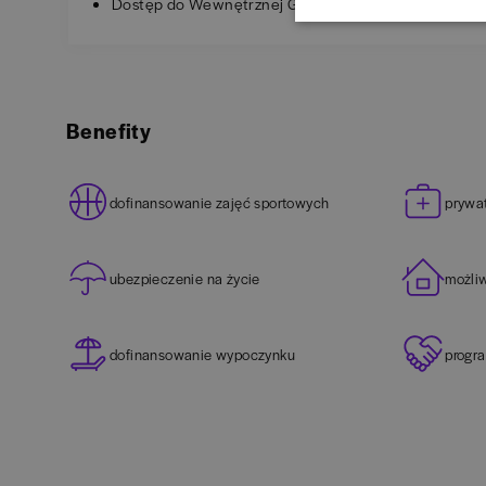
Dostęp do Wewnętrznej Giełdy Pracy.
Benefity
dofinansowanie zajęć sportowych
prywa
ubezpieczenie na życie
możli
dofinansowanie wypoczynku
progr