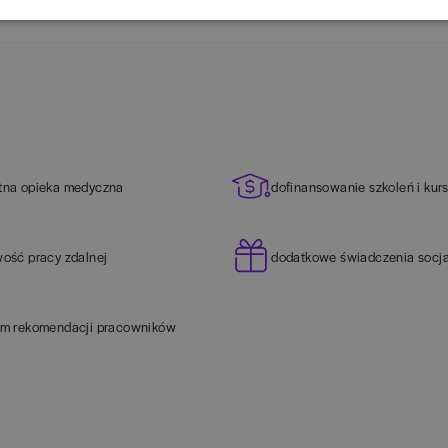
tna opieka medyczna
dofinansowanie szkoleń i kur
wość pracy zdalnej
dodatkowe świadczenia socj
am rekomendacji pracowników