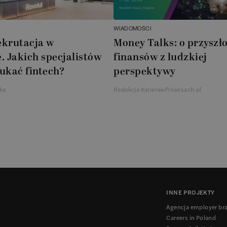
WIADOMOŚCI
ekrutacja w
Money Talks: o przyszło
. Jakich specjalistów
finansów z ludzkiej
ukać fintech?
perspektywy
ka
Redakcja KarierawFinansach.pl
INNE PROJEKTY
Agencja employer br
Careers in Poland