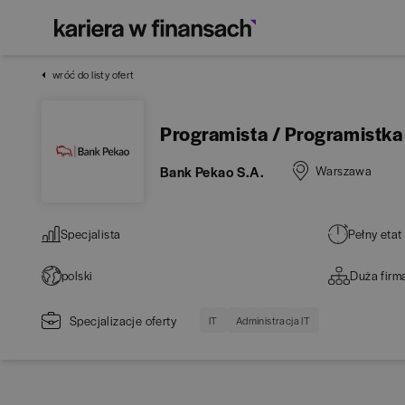
wróć do listy ofert
Programista / Programistka
Bank Pekao S.A.
Warszawa
Specjalista
Pełny etat
polski
Duża firm
Specjalizacje oferty
IT
Administracja IT