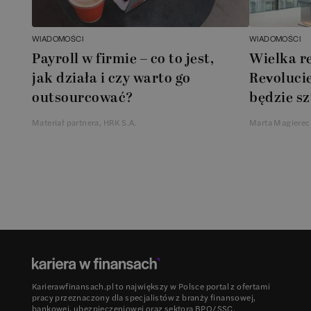
WIADOMOŚCI
WIADOMOŚCI
Payroll w firmie – co to jest,
Wielka r
jak działa i czy warto go
Revolucie
outsourcować?
będzie sz
Materiał partnera, HRK S.A.
Marta Magierec
Karierawfinansach.pl to największy w Polsce portal z ofertami
pracy przeznaczony dla specjalistów z branży finansowej,
bankowej, ubezpieczeniowej oraz sektora BPO/SSC.