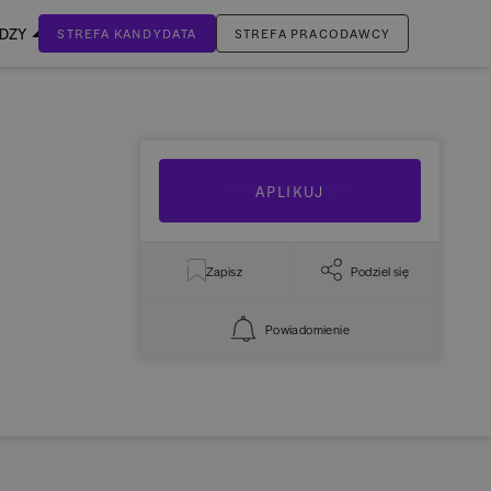
EDZY
STREFA KANDYDATA
STREFA PRACODAWCY
ZALOGUJ SIĘ
Nie masz jeszcze konta?
ZAREJESTRUJ SIĘ
APLIKUJ
Zapisz
Podziel się
Powiadomienie