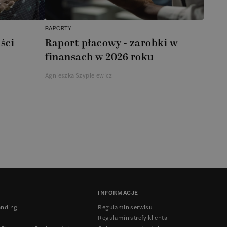
RAPORTY
ści
Raport płacowy - zarobki w
finansach w 2026 roku
Agnieszka Szypielewicz
INFORMACJE
anding
Regulamin serwisu
Regulamin strefy klienta