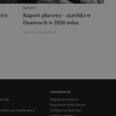
RAPORTY
ści
Raport płacowy - zarobki w
finansach w 2026 roku
Agnieszka Szypielewicz
INFORMACJE
anding
Regulamin serwisu
Regulamin strefy klienta
 Finansach i Bankowości
Ochrona prywatności
Cenniki i reklama