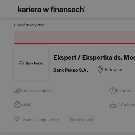
wróć do listy ofert
Ekspert / Ekspertka ds. M
Bank Pekao S.A.
Katowice
Starszy specjalista
Pełny etat
polski
Duża firm
Specjalizacje oferty
Nieruchomości