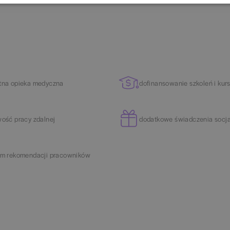
tna opieka medyczna
dofinansowanie szkoleń i kur
wość pracy zdalnej
dodatkowe świadczenia socj
am rekomendacji pracowników