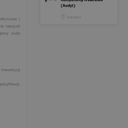
(Audyt)
Katowice
mfortowe i
nie naszych
ujemy osób
inwestycji
ecyfikacji,