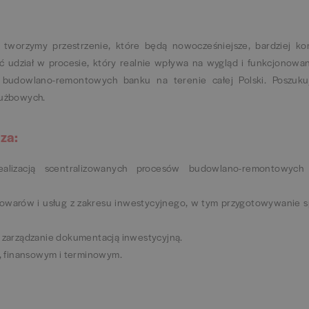
tworzymy przestrzenie, które będą nowocześniejsze, bardziej ko
ąć udział w procesie, który realnie wpływa na wygląd i funkcjonowa
ji budowlano-remontowych banku na terenie całej Polski. Poszuk
łużbowych.
za:
alizacją scentralizowanych procesów budowlano-remontowych 
warów i usług z zakresu inwestycyjnego, w tym przygotowywanie sp
zarządzanie dokumentacją inwestycyjną.
, finansowym i terminowym.