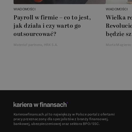
WIADOMOŚCI
WIADOMOŚCI
Payroll w firmie – co to jest,
Wielka r
jak działa i czy warto go
Revolucie
outsourcować?
będzie sz
Materiał partnera, HRK S.A.
Marta Magierec
Karierawfinansach.pl to największy w Polsce portal z ofertami
pracy przeznaczony dla specjalistów z branży finansowej,
bankowej, ubezpieczeniowej oraz sektora BPO/SSC.