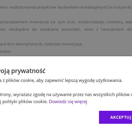
nia i nadzorowania projektów budowlano-instalacyjnych (w korporacji
prowadzeniem inwestycji (w tym m.in. modernizacje, remonty, ada
ości niezbędne do uzyskania pozwoleń, wraz z tworzeniem do
ce firm zewnętrznych, rozliczać inwestycje.
ześnie.
kty z wysoką jakością.
oją prywatność
ta z plików cookie, aby zapewnić lepszą wygodę użytkowania.
 strony, wyrażasz zgodę na używanie przez nas wszystkich plików 
 polityki plików cookie.
Dowiedz się więcej
y na preferencyjnych warunkach.
AKCEPTUJ
stnych warunkach.