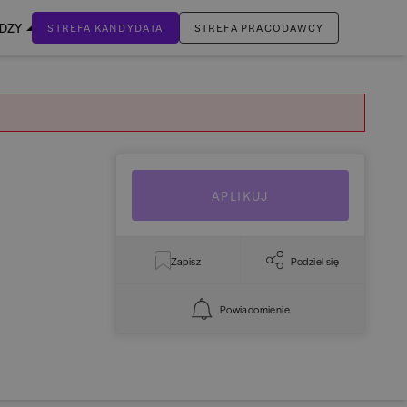
EDZY
STREFA KANDYDATA
STREFA PRACODAWCY
ZALOGUJ SIĘ
Nie masz jeszcze konta?
ZAREJESTRUJ SIĘ
APLIKUJ
Zapisz
Podziel się
Powiadomienie