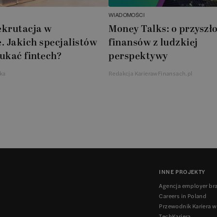
WIADOMOŚCI
ekrutacja w
Money Talks: o przyszło
. Jakich specjalistów
finansów z ludzkiej
ukać fintech?
perspektywy
ka
Redakcja KarierawFinansach.pl
INNE PROJEKTY
Agencja employer br
Careers in Poland
Przewodnik Kariera w
TechKariera