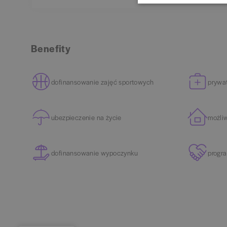
Benefity
dofinansowanie zajęć sportowych
prywa
ubezpieczenie na życie
możli
dofinansowanie wypoczynku
progr