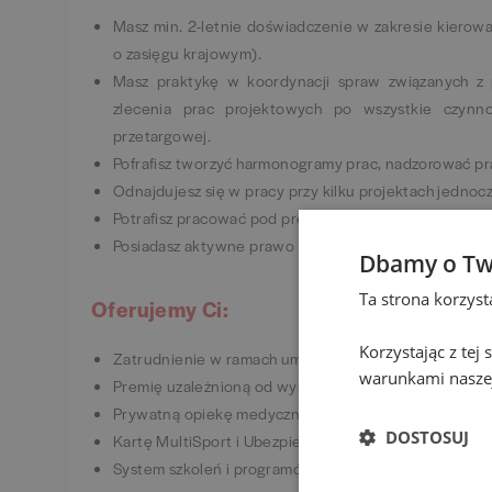
Masz min. 2-letnie doświadczenie w zakresie kierowa
o zasięgu krajowym).
Masz praktykę w koordynacji spraw związanych z 
zlecenia prac projektowych po wszystkie czynn
przetargowej.
Pofrafisz tworzyć harmonogramy prac, nadzorować pra
Odnajdujesz się w pracy przy kilku projektach jednoc
Potrafisz pracować pod presją czasu i prowadzić proje
Posiadasz aktywne prawo jazdy kat. B.
Dbamy o Tw
Ta strona korzys
Oferujemy Ci:
Korzystając z tej
Zatrudnienie w ramach umowy o pracę.
warunkami naszej
Premię uzależnioną od wyników i zaangażowania.
Prywatną opiekę medyczną dla Ciebie i Twojej rodzin
DOSTOSUJ
Kartę MultiSport i Ubezpieczenie Grupowe na korzy
System szkoleń i programów rozwojowych.