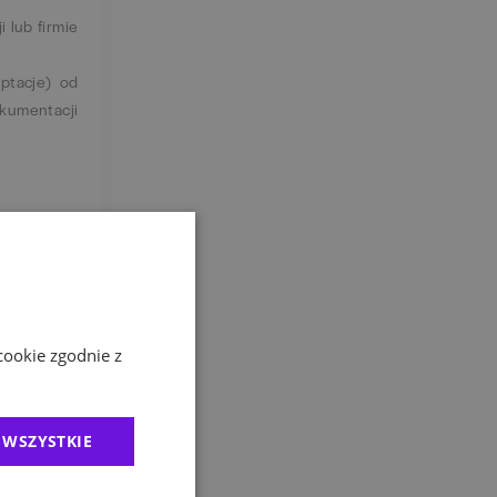
 lub firmie
ptacje) od
kumentacji
cookie zgodnie z
 WSZYSTKIE