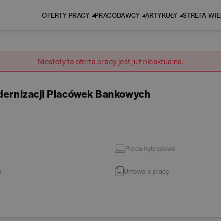
OFERTY PRACY
PRACODAWCY
ARTYKUŁY
STREFA WI
Niestety ta oferta pracy jest już nieaktualna.
odernizacji Placówek Bankowych
Praca hybrydowa
a
Umowa o pracę