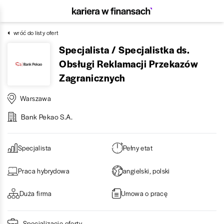
wróć do listy ofert
Specjalista / Specjalistka ds.
Obsługi Reklamacji Przekazów
Zagranicznych
Warszawa
Bank Pekao S.A.
Specjalista
Pełny etat
Praca hybrydowa
angielski, polski
Duża firma
Umowa o pracę
Specjalizacje oferty