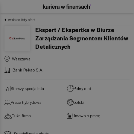
wróć do listy ofert
Ekspert / Ekspertka w Biurze
Zarządzania Segmentem Klientów
Detalicznych
Warszawa
Bank Pekao S.A.
Starszy specjalista
Pełny etat
Praca hybrydowa
polski
Duża firma
Umowa o pracę
Specjalizacje oferty