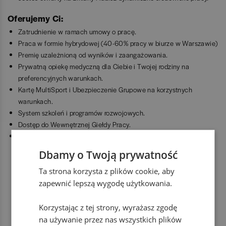
Oferujemy Ci:
Zatrudnienie w ramach umowy o pracę.
Praca w formie hybrydowej (40-60% pracy w biurze w Warszawie)
Premię uzależnioną od wyników i zaangażowania.
Prywatną opiekę medyczną dla Ciebie i Twojej rodziny na
preferencyjnych warunkach.
Kartę MultiSport i Ubezpieczenie Grupowe na korzystnych
warunkach.
System szkoleń i programów rozwojowych.
Dostęp do Wewnętrznej Giełdy Pracy.
Przyjazną atmosferę w pracy.
Dbamy o Twoją prywatność
Benefity
Ta strona korzysta z plików cookie, aby
dofinansowanie zajęć sportowych
zapewnić lepszą wygodę użytkowania.
Korzystając z tej strony, wyrażasz zgodę
prywatna opieka medyczna
na używanie przez nas wszystkich plików