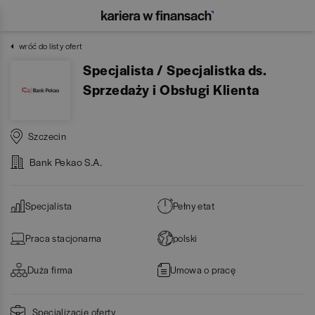
wróć do listy ofert
Specjalista / Specjalistka ds.
Sprzedaży i Obsługi Klienta
Szczecin
Bank Pekao S.A.
Specjalista
Pełny etat
Praca stacjonarna
polski
Duża firma
Umowa o pracę
Specjalizacje oferty