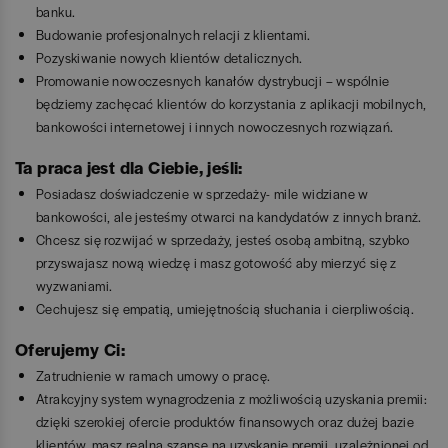
banku.
Budowanie profesjonalnych relacji z klientami.
Pozyskiwanie nowych klientów detalicznych.
Promowanie nowoczesnych kanałów dystrybucji – wspólnie
będziemy zachęcać klientów do korzystania z aplikacji mobilnych,
bankowości internetowej i innych nowoczesnych rozwiązań.
Ta praca jest dla Ciebie, jeśli:
Posiadasz doświadczenie w sprzedaży- mile widziane w
bankowości, ale jesteśmy otwarci na kandydatów z innych branż.
Chcesz się rozwijać w sprzedaży, jesteś osobą ambitną, szybko
przyswajasz nową wiedzę i masz gotowość aby mierzyć się z
wyzwaniami.
Cechujesz się empatią, umiejętnością słuchania i cierpliwością.
Oferujemy Ci:
Zatrudnienie w ramach umowy o pracę.
Atrakcyjny system wynagrodzenia z możliwością uzyskania premii:
dzięki szerokiej ofercie produktów finansowych oraz dużej bazie
klientów, masz realną szansę na uzyskanie premii, uzależnionej od