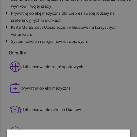
wyników Twojej pracy.
Prywatną opiekę medyczną dla Ciebie i Twojej rodziny na
preferencyjnych warunkach.
Kartę MultiSport i Ubezpieczenie Grupowe na korzystnych
warunkach.
System szkoleń i programów rozwojowych.
Benefity
dofinansowanie zajęć sportowych
prywatna opieka medyczna
dofinansowanie szkoleń i kursów
ubezpieczenie na życie