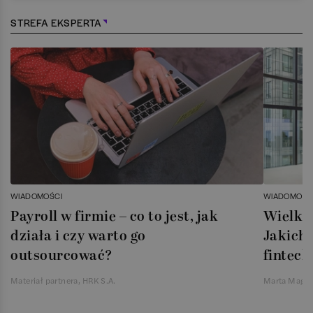
STREFA EKSPERTA
WIADOMOŚCI
WIADOMOŚC
Payroll w firmie – co to jest, jak
Wielka 
działa i czy warto go
Jakich 
outsourcować?
fintech
Materiał partnera, HRK S.A.
Marta Magie