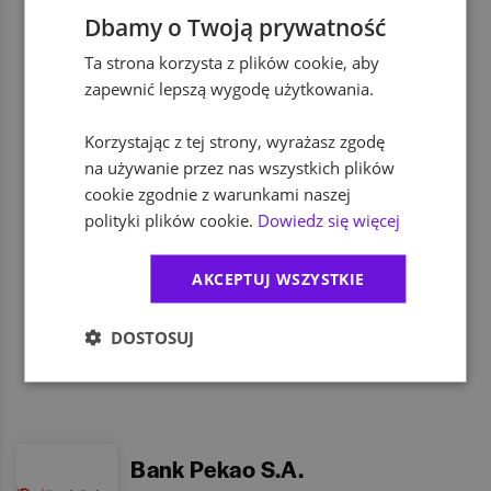
Dbamy o Twoją prywatność
zniżki na firmowe produkty i usługi
Ta strona korzysta z plików cookie, aby
zapewnić lepszą wygodę użytkowania.
dodatkowe świadczenia socjalne
Korzystając z tej strony, wyrażasz zgodę
na używanie przez nas wszystkich plików
cookie zgodnie z warunkami naszej
dofinansowanie wypoczynku
polityki plików cookie.
Dowiedz się więcej
AKCEPTUJ WSZYSTKIE
program rekomendacji pracowników
DOSTOSUJ
Bank Pekao S.A.