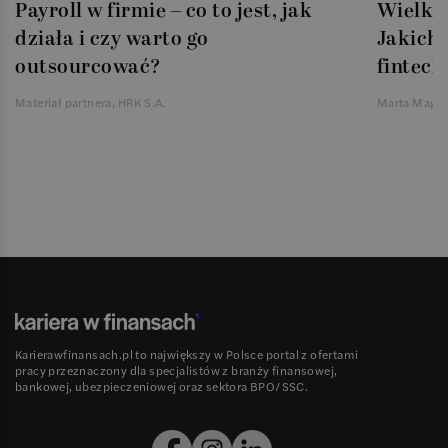
Payroll w firmie – co to jest, jak
Wielka 
działa i czy warto go
Jakich 
outsourcować?
fintech
Materiał partnera, HRK S.A.
Marta Magie
Karierawfinansach.pl to największy w Polsce portal z ofertami
pracy przeznaczony dla specjalistów z branży finansowej,
bankowej, ubezpieczeniowej oraz sektora BPO/SSC.