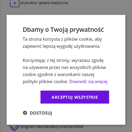
prywatna opieka medyczna
dofinansowanie szkoleń i kursów
Dbamy o Twoją prywatność
Ta strona korzysta z plików cookie, aby
ubezpieczenie na życie
zapewnić lepszą wygodę użytkowania.
Korzystając z tej strony, wyrażasz zgodę
możliwość pracy zdalnej
na używanie przez nas wszystkich plików
cookie zgodnie z warunkami naszej
polityki plików cookie.
Dowiedz się więcej
dodatkowe świadczenia socjalne
AKCEPTUJ WSZYSTKIE
dofinansowanie wypoczynku
DOSTOSUJ
program rekomendacji pracowników