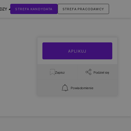
EDZY
STREFA KANDYDATA
STREFA PRACODAWCY
ZALOGUJ SIĘ
Nie masz jeszcze konta?
ZAREJESTRUJ SIĘ
APLIKUJ
Zapisz
Podziel się
Powiadomienie