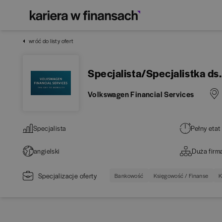
wróć do listy ofert
Specjalista/Specjalistka d
Volkswagen Financial Services
Specjalista
Pełny etat
angielski
Duża firm
Specjalizacje oferty
Bankowość
Księgowość / Finanse
K