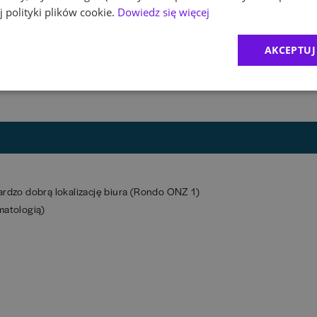
az wyciągać wnioski
 polityki plików cookie.
Dowiedz się więcej
sz analitycznie
AKCEPTUJ
, CMR, SAP BO
ardzo dobrą lokalizację biura (Rondo ONZ 1)
matologią)