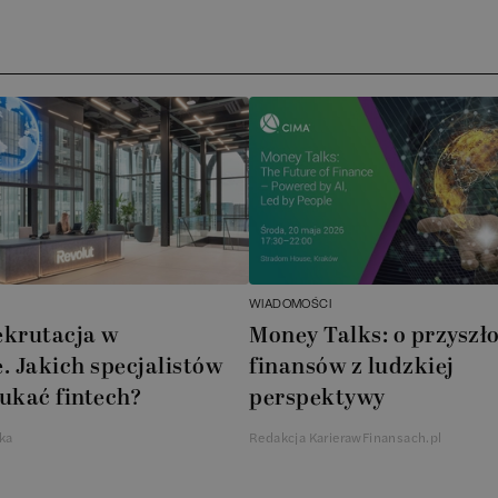
WIADOMOŚCI
ekrutacja w
Money Talks: o przyszło
. Jakich specjalistów
finansów z ludzkiej
ukać fintech?
perspektywy
ka
Redakcja KarierawFinansach.pl