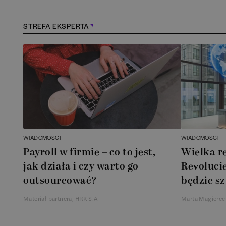
STREFA EKSPERTA
WIADOMOŚCI
WIADOMOŚCI
Payroll w firmie – co to jest,
Wielka r
jak działa i czy warto go
Revolucie
outsourcować?
będzie sz
Materiał partnera, HRK S.A.
Marta Magierec