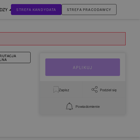
EDZY
STREFA KANDYDATA
STREFA PRACODAWCY
ZALOGUJ SIĘ
Nie masz jeszcze konta?
ZAREJESTRUJ SIĘ
RUTACJA
LNA
APLIKUJ
Zapisz
Podziel się
Powiadomienie