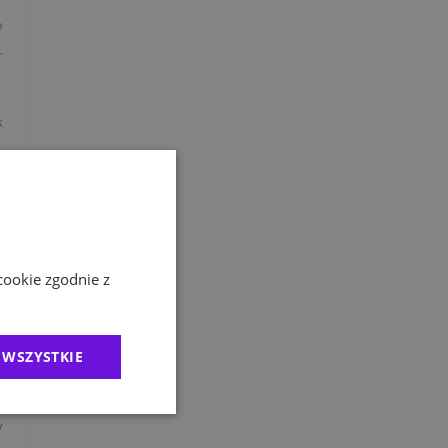
e
.
k
.
k
cookie zgodnie z
o
c
 WSZYSTKIE
o
w