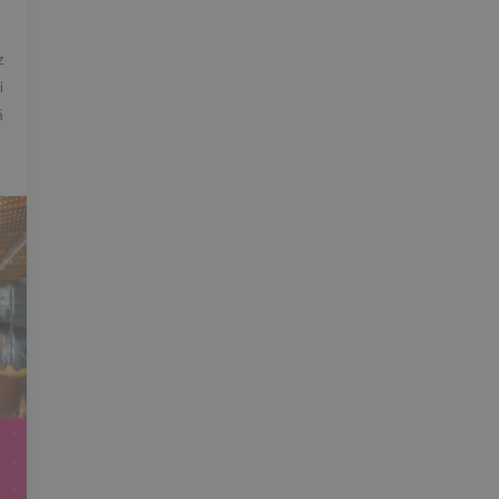
z
i
ń