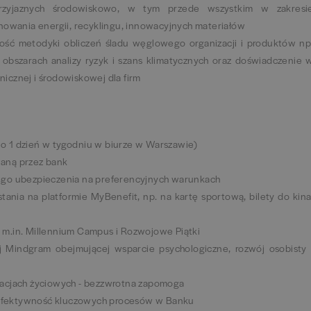
rzyjaznych środowiskowo, w tym przede wszystkim w zakresi
nowania energii, recyklingu, innowacyjnych materiałów
ć metodyki obliczeń śladu węglowego organizacji i produktów np
bszarach analizy ryzyk i szans klimatycznych oraz doświadczenie 
cznej i środowiskowej dla firm
 1 dzień w tygodniu w biurze w Warszawie)
aną przez bank
ego ubezpieczenia na preferencyjnych warunkach
ania na platformie MyBenefit, np. na kartę sportową, bilety do kina
m.in. Millennium Campus i Rozwojowe Piątki
 Mindgram obejmującej wsparcie psychologiczne, rozwój osobisty 
acjach życiowych - bezzwrotna zapomoga
i efektywność kluczowych procesów w Banku