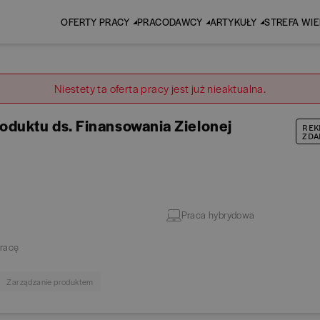
OFERTY PRACY
PRACODAWCY
ARTYKUŁY
STREFA WI
Niestety ta oferta pracy jest już nieaktualna.
duktu ds. Finansowania Zielonej
REK
ZDA
Praca hybrydowa
racę
Zarządzanie produktem