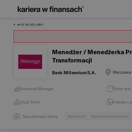
wróć do listy ofert
Menedżer / Menedżerka Pro
Transformacji
Bank Millennium S.A.
Warszawa
Kierownik/Manager
Pełny etat
Duża firma
Umowa o p
Specjalizacje oferty
Bankowość
Bankowość korporacyjna