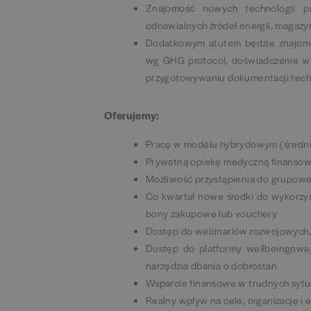
Znajomość nowych technologii p
odnawialnych źródeł energii, magazy
Dodatkowym atutem będzie znajomoś
wg GHG protocol, doświadczenie w o
przygotowywaniu dokumentacji techni
Oferujemy:
Pracę w modelu hybrydowym (średnio
Prywatną opiekę medyczną finansow
Możliwość przystąpienia do grupow
Co kwartał nowe środki do wykorzyst
bony zakupowe lub vouchery
Dostęp do webinariów rozwojowych, 
Dostęp do platformy wellbeingowej
narzędzia dbania o dobrostan
Wsparcie finansowe w trudnych sytu
Realny wpływ na cele, organizację 