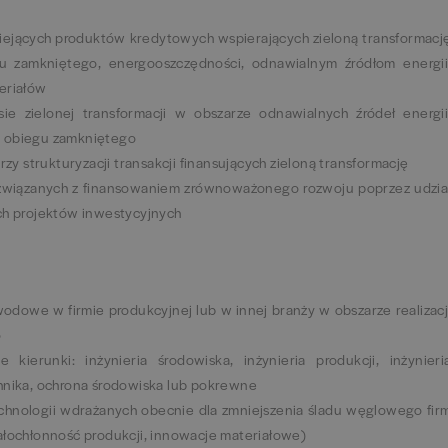
niejących produktów kredytowych wspierających zieloną transformacj
 zamkniętego, energooszczędności, odnawialnym źródłom energii
eriałów
e zielonej transformacji w obszarze odnawialnych źródeł energii
i obiegu zamkniętego
rzy strukturyzacji transakcji finansujących zieloną transformację
 związanych z finansowaniem zrównoważonego rozwoju poprzez udzia
ch projektów inwestycyjnych
dowe w firmie produkcyjnej lub w innej branży w obszarze realizacj
o
kierunki: inżynieria środowiska, inżynieria produkcji, inżynieri
hnika, ochrona środowiska lub pokrewne
hnologii wdrażanych obecnie dla zmniejszenia śladu węglowego fir
ałochłonność produkcji, innowacje materiałowe)