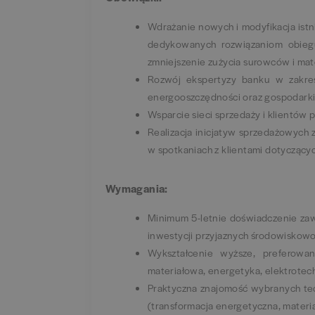
Wdrażanie nowych i modyfikacja ist
dedykowanych rozwiązaniom obiegu
zmniejszenie zużycia surowców i mat
Rozwój ekspertyzy banku w zakresi
energooszczędności oraz gospodark
Wsparcie sieci sprzedaży i klientów p
Realizacja inicjatyw sprzedażowych
w spotkaniach z klientami dotyczący
Wymagania:
Minimum 5-letnie doświadczenie zawo
inwestycji przyjaznych środowiskow
Wykształcenie wyższe, preferowane 
materiałowa, energetyka, elektrotec
Praktyczna znajomość wybranych tec
(transformacja energetyczna, materi