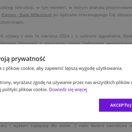
rzebieg rekrutacji, w tym moment, w którym poznasz proponowan
a
Kariera - Bank Millennium
po wybraniu interesującego Cię obszaru
ażdym etapie.
 6 ustawy z dnia 14 czerwca 2024 r. o ochronie sygnalistów, Ban
łaszania Informacji o naruszeniu prawa (zgłoszenia wewnętrzne)
alistów
oją prywatność
ta z plików cookie, aby zapewnić lepszą wygodę użytkowania.
ć, nieustannie poszukując nowych rozwiązań. Jakość jest obo
 strony, wyrażasz zgodę na używanie przez nas wszystkich plików 
ej kultury organizacyjnej i przejawia się w działaniach każdeg
 polityki plików cookie.
Dowiedz się więcej
o produktów i usług na wysokim poziomie, jednocześnie wychodzą
AKCEPTUJ
iamy na współpracę. Tworzymy idealne warunki dla profesjonalneg
racy i wybierz najlepszą dla siebie. Z nami kariera zawodowa 