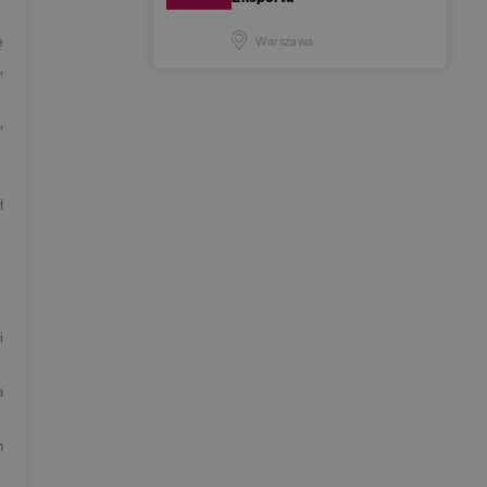
ę
Warszawa
,
,
ł
i
a
m