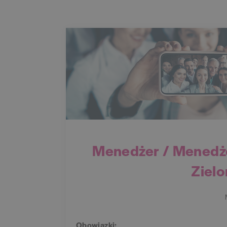
Menedżer / Menedże
Zielo
Obowiązki: