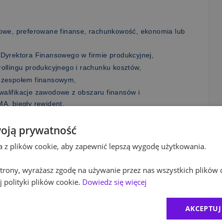
owe, preferowane finanse, rachunkowość, ekonomia lub
Dyrektora Finansowego w firmie produkcyjnej,
ollingu produkcyjnego i rachunku kosztów,
 zespołem finansowym,
kwalifikacje zawodowe z obszaru finansów i
A, biegły rewident,
tywy strategicznej z praktycznym podejściem do biznesu,
oją prywatność
 raportowaniu, forecastingu i analizie wyników,
ięgowych, podatkowych oraz kontroli wewnętrznej,
ta z plików cookie, aby zapewnić lepszą wygodę użytkowania.
a angielskiego,
emami ERP i narzędziami raportowymi.
 strony, wyrażasz zgodę na używanie przez nas wszystkich plików 
 polityki plików cookie.
Dowiedz się więcej
AKCEPTUJ