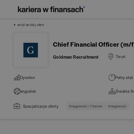
wróć do listy ofert
Chief Financial Officer (m/f
Goldman Recruitment
Toruń
Dyrektor
Pełny etat
angielski
Średnia f
Specjalizacje oferty
Księgowość / Finanse
Księgowość