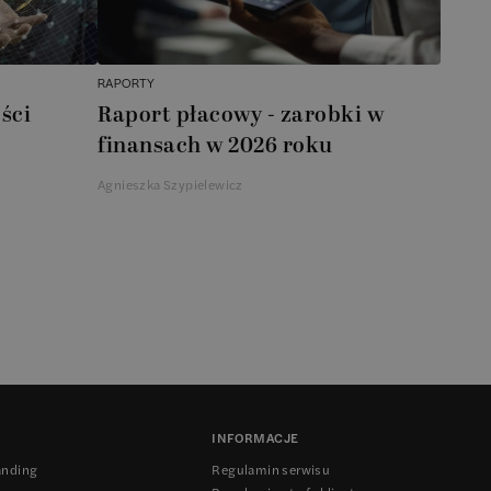
RAPORTY
ści
Raport płacowy - zarobki w
finansach w 2026 roku
Agnieszka Szypielewicz
INFORMACJE
anding
Regulamin serwisu