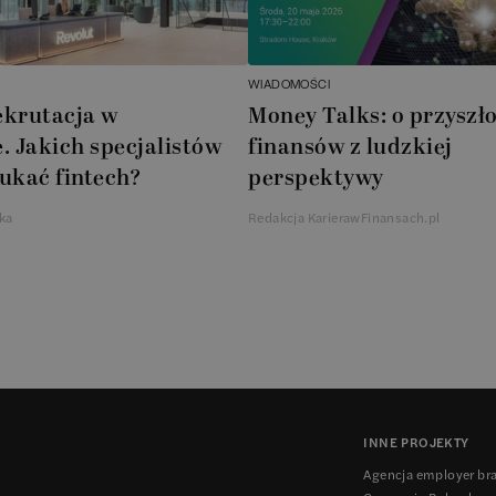
WIADOMOŚCI
ekrutacja w
Money Talks: o przyszło
. Jakich specjalistów
finansów z ludzkiej
ukać fintech?
perspektywy
ka
Redakcja KarierawFinansach.pl
INNE PROJEKTY
Agencja employer br