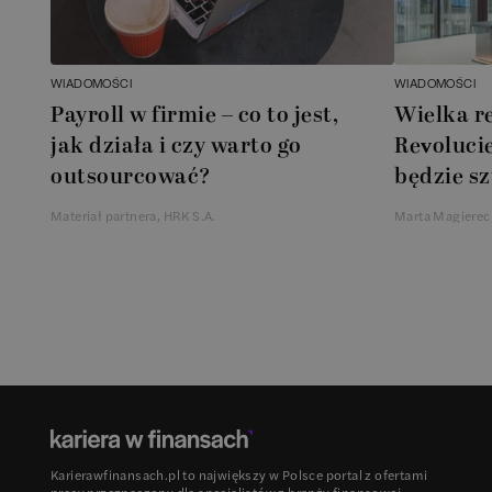
WIADOMOŚCI
WIADOMOŚCI
Payroll w firmie – co to jest,
Wielka r
jak działa i czy warto go
Revolucie
outsourcować?
będzie sz
Materiał partnera, HRK S.A.
Marta Magierec
Karierawfinansach.pl to największy w Polsce portal z ofertami