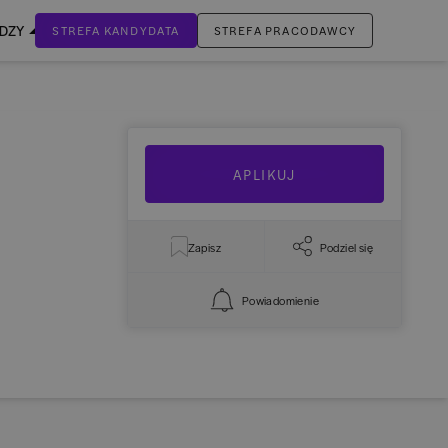
EDZY
STREFA KANDYDATA
STREFA PRACODAWCY
ZALOGUJ SIĘ
Nie masz jeszcze konta?
ZAREJESTRUJ SIĘ
APLIKUJ
Zapisz
Podziel się
Powiadomienie