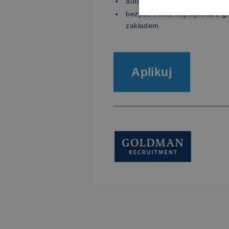
auto służbowe,
bezpośrednia współpraca z 
zakładem.
Aplikuj