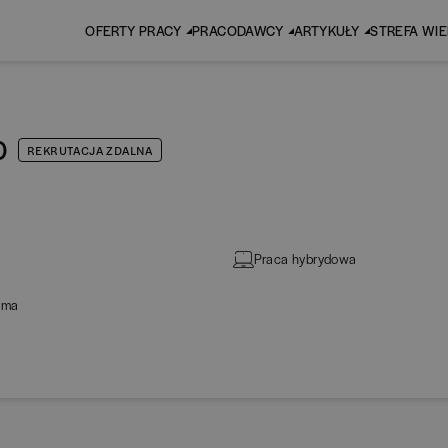
OFERTY PRACY
PRACODAWCY
ARTYKUŁY
STREFA WI
)
REKRUTACJA ZDALNA
Praca hybrydowa
irma