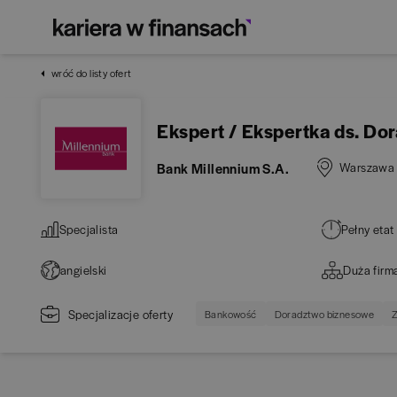
wróć do listy ofert
Ekspert / Ekspertka ds. D
Bank Millennium S.A.
Warszawa
Specjalista
Pełny etat
angielski
Duża firm
Specjalizacje oferty
Bankowość
Doradztwo biznesowe
Z