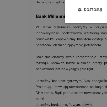
Szczegóły znajdziesz tutaj
Informacja dla sygn
DOSTOSUJ
Bank Millennium S.A.
W Banku Millennium patrzyMy w przyszłoś
innowacyjności podstawową wartością nasz
pracownika. Zapewniamy Klientom dostęp d
naprzeciw ich zmieniającym się potrzebom.
Stale doskonalimy swoje kompetencje i staw
rozwoju. Sprawdź nasze aktualne oferty p
bankowości jest na wyciągnięcie ręki!
Jesteśmy bankiem cyfrowym. Nasi specjaliści
Projektują i rozwijają nowoczesne aplikacje 
DNA banku. Bądź prekursorem nowoczesnych r
nami!
Jesteśmy bankiem cyfrowym.
rozwiń.
zwiń.