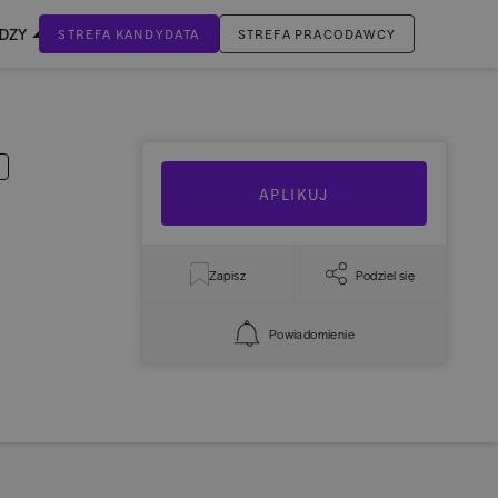
EDZY
STREFA KANDYDATA
STREFA PRACODAWCY
ZALOGUJ SIĘ
Nie masz jeszcze konta?
ZAREJESTRUJ SIĘ
APLIKUJ
Zapisz
Podziel się
Powiadomienie