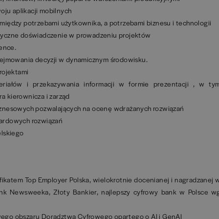
oju aplikacji mobilnych
iędzy potrzebami użytkownika, a potrzebami biznesu i technologii
tyczne doświadczenie w prowadzeniu projektów
uence.
dejmowania decyzji w dynamicznym środowisku.
rojektami
riałów i przekazywania informacji w formie prezentacji , w ty
ra kierownicza i zarząd
iznesowych pozwalających na ocenę wdrażanych rozwiązań
ardowych rozwiązań
elskiego
yfikatem Top Employer Polska, wielokrotnie docenianej i nagradzanej 
Bank Newsweeka, Złoty Bankier, najlepszy cyfrowy bank w Polsce w
ego obszaru Doradztwa Cyfrowego opartego o AI i GenAI