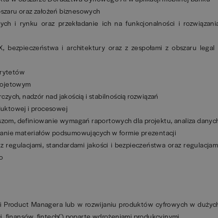
obszaru oraz założeń biznesowych
ch i rynku oraz przekładanie ich na funkcjonalności i rozwiązani
X, bezpieczeństwa i architektury oraz z zespołami z obszaru legal 
orytetów
rojetowym
zych, nadzór nad jakością i stabilnością rozwiązań
uktowej i procesowej
zom, definiowanie wymagań raportowych dla projektu, analiza danyc
anie materiałów podsumowujących w formie prezentacji
 regulacjami, standardami jakości i bezpieczeństwa oraz regulacjam
o
li Product Managera lub w rozwijaniu produktów cyfrowych w dużyc
, finansów, fintech() poparte wdrożeniami produkcyjnymi