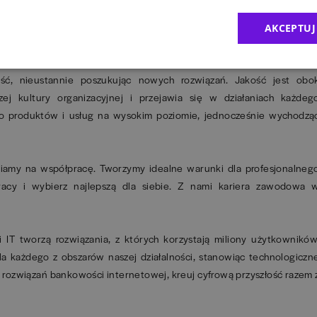
alistów
AKCEPTUJ
ć, nieustannie poszukując nowych rozwiązań. Jakość jest obo
ej kultury organizacyjnej i przejawia się w działaniach każdeg
o produktów i usług na wysokim poziomie, jednocześnie wychodzą
iamy na współpracę. Tworzymy idealne warunki dla profesjonalneg
racy i wybierz najlepszą dla siebie. Z nami kariera zawodowa 
 IT tworzą rozwiązania, z których korzystają miliony użytkowników
dla każdego z obszarów naszej działalności, stanowiąc technologiczn
ozwiązań bankowości internetowej, kreuj cyfrową przyszłość razem 