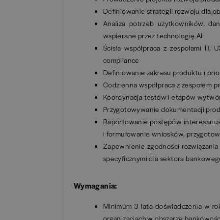
Definiowanie strategii rozwoju dla 
Analiza potrzeb użytkowników, dany
wspierane przez technologię AI
Ścisła współpraca z zespołami IT, U
compliance
Definiowanie zakresu produktu i pri
Codzienna współpraca z zespołem p
Koordynacja testów i etapów wytwórc
Przygotowywanie dokumentacji prod
Raportowanie postępów interesarius
i formułowanie wniosków, przygotow
Zapewnienie zgodności rozwiązania z
specyficznymi dla sektora bankoweg
Wymagania:
Minimum 3 lata doświadczenia w ro
organizacjach w obszarze bankowości