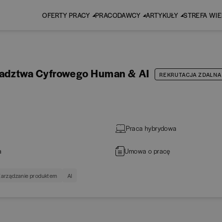
OFERTY PRACY
PRACODAWCY
ARTYKUŁY
STREFA WI
oradztwa Cyfrowego Human & AI
REKRUTACJA ZDALNA
Praca hybrydowa
a
Umowa o pracę
arządzanie produktem
AI