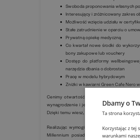
Swoboda proponowania własnych pom
Interesujący i zróżnicowany zakres
Możliwość wzięcia udziału w certyfi
Stałe zatrudnienie w oparciu o umo
Prywatną opiekę medyczną
Co kwartał nowe środki do wykorzyst
bony zakupowe lub vouchery
Dostęp do platformy wellbeingowej
narzędzia dbania o dobrostan
Pracę w modelu hybrydowym
Zniżki w kawiarni Green Cafe Nero 
Cenimy otwartość – dlatego szczegółowy p
Dbamy o Tw
wynagrodzenie i jego elementy, znajdziesz n
Dzięki temu wiesz, czego się spodziewać na k
Ta strona korzys
Realizując wymogi określone w art. 24 ust.
Korzystając z tej
Millennium posiada procedurę dotyczącą zg
warunkami naszej