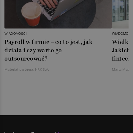
WIADOMOŚCI
WIADOMOŚC
Payroll w firmie – co to jest, jak
Wielka 
działa i czy warto go
Jakich 
outsourcować?
fintech
Materiał partnera, HRK S.A.
Marta Magie