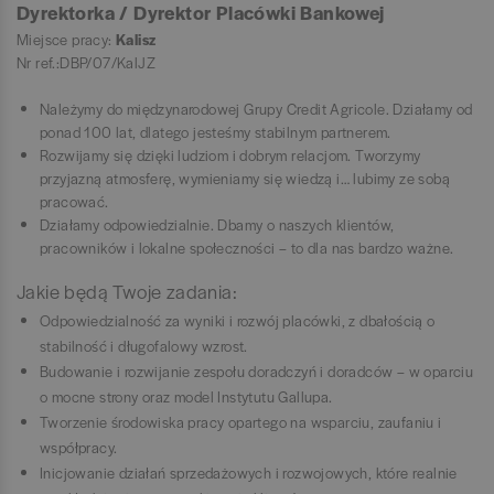
Dyrektorka / Dyrektor Placówki Bankowej
Miejsce pracy:
Kalisz
Nr ref.:DBP/07/KalJZ
Należymy do międzynarodowej Grupy Credit Agricole. Działamy od
ponad 100 lat, dlatego jesteśmy stabilnym partnerem.
Rozwijamy się dzięki ludziom i dobrym relacjom. Tworzymy
przyjazną atmosferę, wymieniamy się wiedzą i… lubimy ze sobą
pracować.
Działamy odpowiedzialnie. Dbamy o naszych klientów,
pracowników i lokalne społeczności – to dla nas bardzo ważne.
Jakie będą Twoje zadania:
Odpowiedzialność za wyniki i rozwój placówki, z dbałością o
stabilność i długofalowy wzrost.
Budowanie i rozwijanie zespołu doradczyń i doradców – w oparciu
o mocne strony oraz model Instytutu Gallupa.
Tworzenie środowiska pracy opartego na wsparciu, zaufaniu i
współpracy.
Inicjowanie działań sprzedażowych i rozwojowych, które realnie