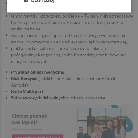
transparentną ścieżkę awansu – jasne kryteria, które określają
każdy etap Twojego rozwoju;
tempo rozwoju, które zależy od Ciebie – Twoje wyniki sprzedażowe
i jakość pracy bezpośrednio przekładają się na kolejne kroki w
strukturze banku;
wsparcie na każdym etapie – od kompleksowego wdrożenia na
starcie, po przygotowanie do roli eksperckiej lub menedżerskiej;
praktyczne kompetencje – rozwiniesz się w zakresie
profesjonalnych negocjacji, technik sprzedaży oraz budowania
relacji biznesowych.
Prywatna opieka medyczna
Klub Korzyści
(zniżki i oferty specjalne z kontem w Credit
Agricole)
Karta Multisport
5 dodatkowych dni wolnych
w roku na wolontariat