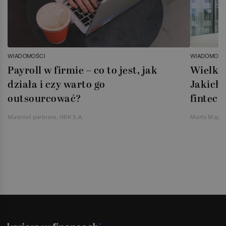
WIADOMOŚCI
WIADOMOŚC
Payroll w firmie – co to jest, jak
Wielka 
działa i czy warto go
Jakich 
outsourcować?
fintech
Materiał partnera, HRK S.A.
Marta Magie