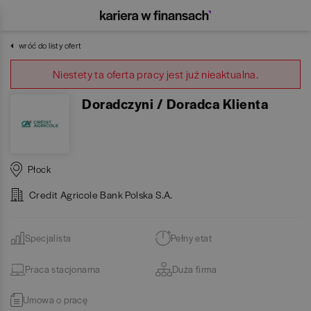
wróć do listy ofert
Niestety ta oferta pracy jest już nieaktualna.
Doradczyni / Doradca Klienta
Płock
Credit Agricole Bank Polska S.A.
Specjalista
Pełny etat
Praca stacjonarna
Duża firma
Umowa o pracę