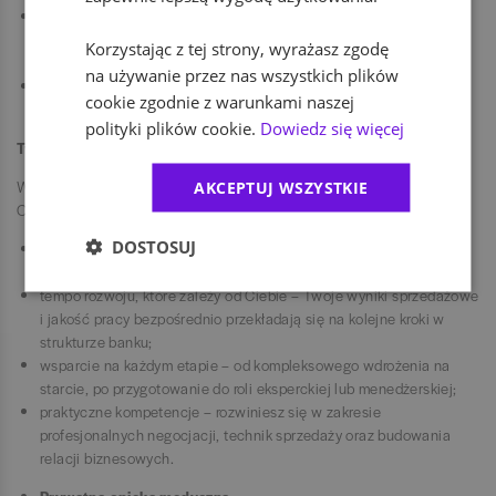
Możliwość dołączenia do sieci pracowniczych zrzeszających
osoby o wspólnych zainteresowaniach lub w podobnej sytuacji
Korzystając z tej strony, wyrażasz zgodę
życiowej (np. mamy/ojcowie).
na używanie przez nas wszystkich plików
Otwarte i różnorodne środowisko pracy, w którym cenimy Twoją
cookie zgodnie z warunkami naszej
autentyczność.
polityki plików cookie.
Dowiedz się więcej
Twój rozwój
W naszej organizacji masz realny wpływ na tempo swojej kariery.
AKCEPTUJ WSZYSTKIE
Oferujemy Ci:
DOSTOSUJ
transparentną ścieżkę awansu - jasne kryteria, które określają
każdy etap Twojego rozwoju;
tempo rozwoju, które zależy od Ciebie – Twoje wyniki sprzedażowe
i jakość pracy bezpośrednio przekładają się na kolejne kroki w
strukturze banku;
wsparcie na każdym etapie – od kompleksowego wdrożenia na
starcie, po przygotowanie do roli eksperckiej lub menedżerskiej;
praktyczne kompetencje – rozwiniesz się w zakresie
profesjonalnych negocjacji, technik sprzedaży oraz budowania
relacji biznesowych.