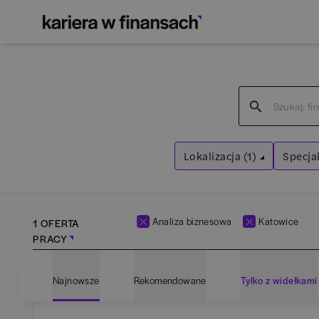
Lokalizacja (1)
Specjal
Katowice
Anal
Wyczyść filtry
Wyczyść f
Analiza biznesowa
Katowice
1 OFERTA
PRACY
Najnowsze
Rekomendowane
Tylko z widełkami
Bartoszyce
(
1
)
Adm