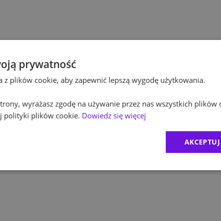
Po
Kultura / Media
Po
Edukacja
Eq
oją prywatność
ta z plików cookie, aby zapewnić lepszą wygodę użytkowania.
R
 strony, wyrażasz zgodę na używanie przez nas wszystkich plików 
Zu
 polityki plików cookie.
Dowiedz się więcej
M
AKCEPTUJ
C
Ex
B