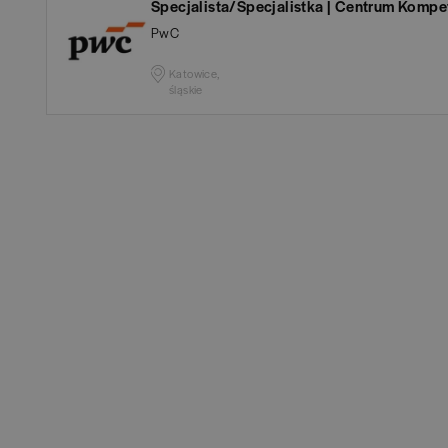
Specjalista/Specjalistka | Centrum Kompe
Białogard
(
1
)
Ana
PwC
Białystok
(
4
)
Aud
Katowice,
śląskie
Bielsko-Biała
(
1
)
Ba
POKAŻ OFE
Bochnia
(
1
)
Hum
Brodnica
(
1
)
IT
(
Brzeg
(
1
)
Kon
Brzesko
(
1
)
Ksi
Brzozów
(
1
)
Pod
Bydgoszcz
(
1
)
Ube