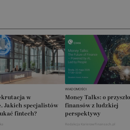
Ar
AT
N
B
Cu
A
WIADOMOŚCI
A
ekrutacja w
Money Talks: o przyszło
. Jakich specjalistów
finansów z ludzkiej
In
ukać fintech?
perspektywy
W
ka
Redakcja KarierawFinansach.pl