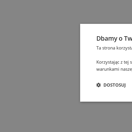
Częstochowa
(
1
)
Elbląg
(
1
)
Dbamy o Tw
Gdańsk
(
131
)
Ta strona korzys
Gdynia
(
3
)
Korzystając z tej
warunkami naszej
Gliwice
(
2
)
DOSTOSUJ
Głogów
(
1
)
Gniezno
(
2
)
Gorzów Wielkopolski
(
1
)