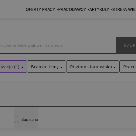
OFERTY PRACY
PRACODAWCY
ARTYKUŁY
STREFA WI
SZUK
izacja (1)
Branża firmy
Poziom stanowiska
Prac
iza biznesowa
Audyt / Konsulting
Asystent
(
31
)
iltry
Bankowość
Praktykant / stażysta
(
33
)
EY
BPO / SSC
Specjalista
(
703
)
Zapisane
P
inistracja
(
20
)
Human Resources / Rekrutacja
Kierownik/Manager
(
247
)