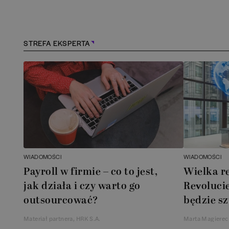
Konstancin-Jeziorna
(
1
)
Kościerzyna
(
1
)
STREFA EKSPERTA
Kraków
(
164
)
Lębork
(
1
)
Legionowo
(
1
)
Legnica
(
1
)
WIADOMOŚCI
WIADOMOŚCI
Payroll w firmie – co to jest,
Wielka r
Łódź
(
85
)
jak działa i czy warto go
Revolucie
outsourcować?
będzie sz
Łomianki
(
2
)
Materiał partnera, HRK S.A.
Marta Magierec