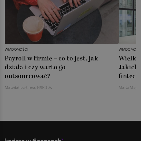
WIADOMOŚCI
WIADOMOŚC
Payroll w firmie – co to jest, jak
Wielka 
działa i czy warto go
Jakich 
outsourcować?
fintech
Materiał partnera, HRK S.A.
Marta Magie