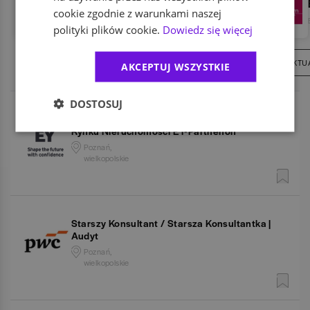
ABB
cookie zgodnie z warunkami naszej
IT / Technologia
,
Przemysł
polityki plików cookie.
Dowiedz się więcej
15
AKTUALNYCH OFERT
207
AKTU
AKCEPTUJ WSZYSTKIE
DOSTOSUJ
Konsultant Konsultantka Dział Doradztwa
Rynku Nieruchomości EY-Parthenon
Poznań,
wielkopolskie
Starszy Konsultant / Starsza Konsultantka |
Audyt
Poznań,
wielkopolskie