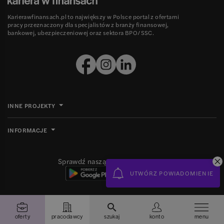
Karierawfinansach.pl to największy w Polsce portal z ofertami
pracy przeznaczony dla specjalistów z branży finansowej,
bankowej, ubezpieczeniowej oraz sektora BPO/SSC.
INNE PROJEKTY
INFORMACJE
Sprawdź naszą aplikację mobilną
UTWÓRZ POWIADOMIENIE
Ⓒ 2008-
2026
Grupa MBE sp. z o.o. Wszelkie prawa zastrzeżone.
oferty
pracodawcy
szukaj
konto
menu