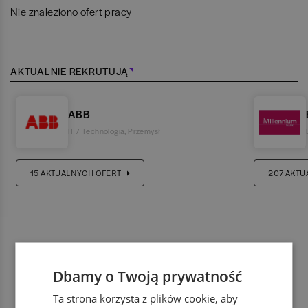
Nie znaleziono ofert pracy
AKTUALNIE REKRUTUJĄ
ABB
IT / Technologia
,
Przemysł
15
AKTUALNYCH OFERT
207
AKTU
Dbamy o Twoją prywatność
Ta strona korzysta z plików cookie, aby