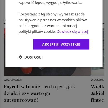
zapewnić lepszą wygodę użytkowania.
Korzystając z tej strony, wyrażasz zgodę
na używanie przez nas wszystkich plików
STREFA EKSPERTA
cookie zgodnie z warunkami naszej
polityki plików cookie.
Dowiedz się więcej
AKCEPTUJ WSZYSTKIE
DOSTOSUJ
WIADOMOŚCI
WIADOMOŚC
Payroll w firmie – co to jest, jak
Wielka 
działa i czy warto go
Jakich 
outsourcować?
fintech