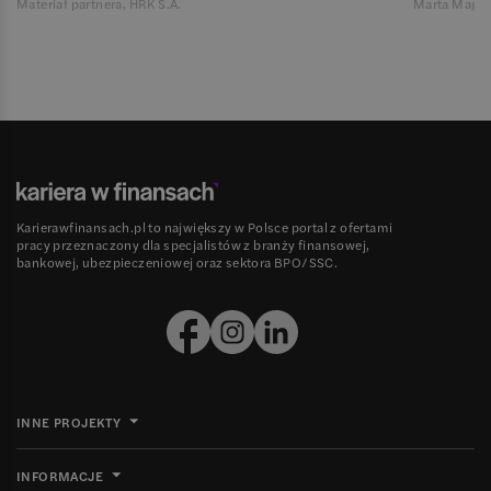
Materiał partnera, HRK S.A.
Marta Magie
Karierawfinansach.pl to największy w Polsce portal z ofertami
pracy przeznaczony dla specjalistów z branży finansowej,
bankowej, ubezpieczeniowej oraz sektora BPO/SSC.
INNE PROJEKTY
INFORMACJE