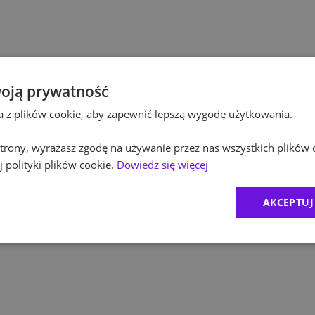
Innocap
Kultura / Media
Polski 
Edukacja
oją prywatność
Polska
ta z plików cookie, aby zapewnić lepszą wygodę użytkowania.
Equini
 strony, wyrażasz zgodę na używanie przez nas wszystkich plików 
1
)
 polityki plików cookie.
Dowiedz się więcej
ROCKW
2
)
AKCEPTUJ
Zurich 
MDDP
CRIDO