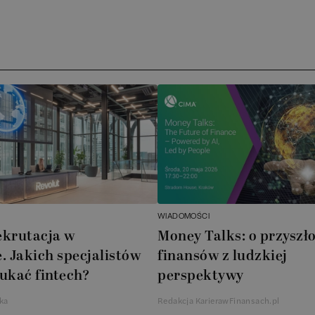
Media 
Archer 
ATA Ac
Novdo
BoomBi
Cube G
WIADOMOŚCI
ekrutacja w
Money Talks: o przyszło
AXA X
. Jakich specjalistów
finansów z ludzkiej
ukać fintech?
perspektywy
AkzoNo
ka
Redakcja KarierawFinansach.pl