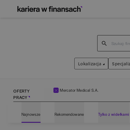
Lokalizacja
Specjali
Mercator Medical S.A.
OFERTY
PRACY
Bartoszyce
(
1
)
Admin
Najnowsze
Rekomendowane
Tylko z widełkami
Białogard
(
1
)
Anali