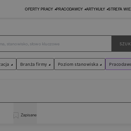
OFERTY PRACY
PRACODAWCY
ARTYKUŁY
STREFA WI
SZUK
zacja
Branża firmy
Poziom stanowiska
Pracodawc
Mercator
Audyt / Konsulting
Asystent
(
38
)
Wyczyść filtr
Bankowość
Praktykant / stażysta
(
34
)
istracja
(
21
)
BPO / SSC
Specjalista
(
726
)
Zapisane
za
(
117
)
EY (da
Human Resources / Rekrutacja
Kierownik/Manager
(
251
)