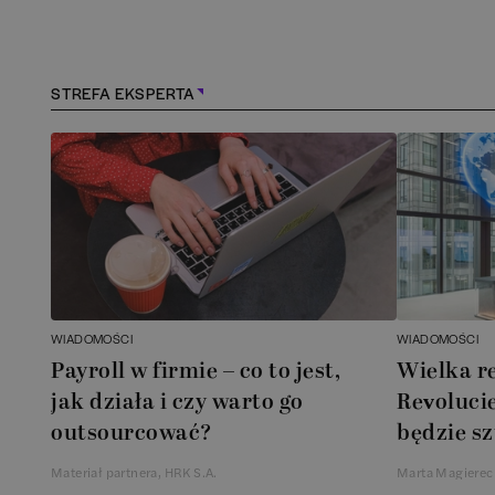
Kraśnik
(
1
)
Lębork
(
2
)
STREFA EKSPERTA
Legionowo
(
1
)
Legnica
(
1
)
Leszno
(
1
)
Łódź
(
87
)
WIADOMOŚCI
WIADOMOŚCI
Łomianki
(
2
)
Payroll w firmie – co to jest,
Wielka r
jak działa i czy warto go
Revolucie
Lublin
(
40
)
outsourcować?
będzie sz
Materiał partnera, HRK S.A.
Marta Magierec
Mielec
(
2
)