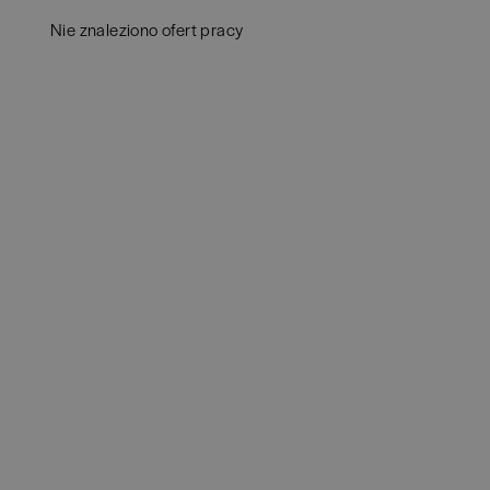
Białystok
(
4
)
Audy
Nie znaleziono ofert pracy
Bielsko-Biała
(
1
)
Bank
Bochnia
(
1
)
Huma
Brodnica
(
1
)
IT
(
3
POKAŻ 
Brzeg
(
1
)
Konsu
Brzesko
(
1
)
Księ
Brzozów
(
1
)
Podat
Bydgoszcz
(
2
)
Ubez
Cała Polska
(
2
)
Zarzą