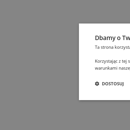
Gdańsk
(
133
)
Gdynia
(
4
)
Gliwice
(
2
)
Dbamy o Tw
Ta strona korzys
Gniezno
(
2
)
Korzystając z tej
Gorzów Wielkopolski
(
warunkami naszej
Grodzisk Mazowiecki
(
DOSTOSUJ
Hel
(
1
)
Jastrzębie-Zdrój
(
1
)
Jelenia Góra
(
1
)