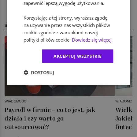
zapewnić lepszą wygodę użytkowania.
Korzystając z tej strony, wyrażasz zgodę
na używanie przez nas wszystkich plików
STREFA EKSPERTA
cookie zgodnie z warunkami naszej
polityki plików cookie.
Dowiedz się więcej
AKCEPTUJ WSZYSTKIE
DOSTOSUJ
WIADOMOŚCI
WIADOMOŚC
Payroll w firmie – co to jest, jak
Wielka 
działa i czy warto go
Jakich 
outsourcować?
fintech