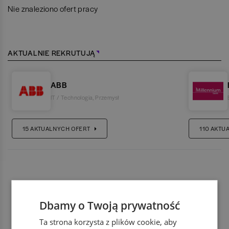
Nie znaleziono ofert pracy
AKTUALNIE REKRUTUJĄ
ABB
IT / Technologia
,
Przemysł
15
AKTUALNYCH OFERT
110
AKTU
Dbamy o Twoją prywatność
Ta strona korzysta z plików cookie, aby