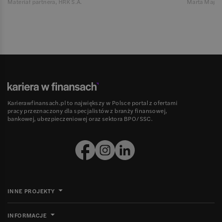
Materiał partnera, HRK S.A.
Marta Magie
Karierawfinansach.pl to największy w Polsce portal z ofertami
pracy przeznaczony dla specjalistów z branży finansowej,
bankowej, ubezpieczeniowej oraz sektora BPO/SSC.
INNE PROJEKTY
INFORMACJE