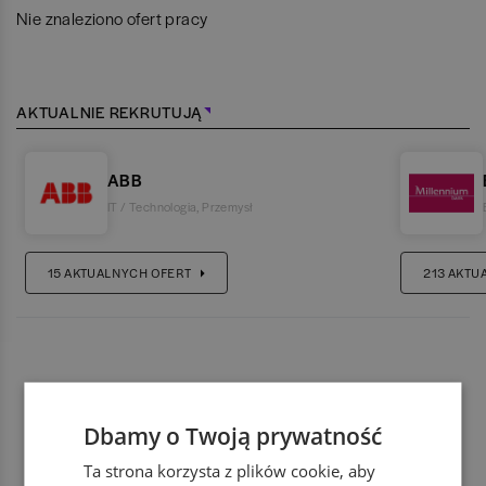
Nie znaleziono ofert pracy
AKTUALNIE REKRUTUJĄ
ABB
IT / Technologia
,
Przemysł
15
AKTUALNYCH OFERT
213
AKTU
Dbamy o Twoją prywatność
Ta strona korzysta z plików cookie, aby