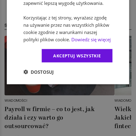
zapewnić lepszą wygodę użytkowania.
Korzystając z tej strony, wyrażasz zgodę
na używanie przez nas wszystkich plików
STREFA EKSPERTA
cookie zgodnie z warunkami naszej
polityki plików cookie.
Dowiedz się więcej
AKCEPTUJ WSZYSTKIE
DOSTOSUJ
WIADOMOŚCI
WIADOMOŚC
Payroll w firmie – co to jest, jak
Wielka 
działa i czy warto go
Jakich 
outsourcować?
fintech