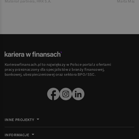
Materiał partnera, HRK S.A.
Marta Magie
Karierawfinansach.pl to największy w Polsce portal z ofertami
pracy przeznaczony dla specjalistów z branży finansowej,
bankowej, ubezpieczeniowej oraz sektora BPO/SSC.
INNE PROJEKTY
INFORMACJE