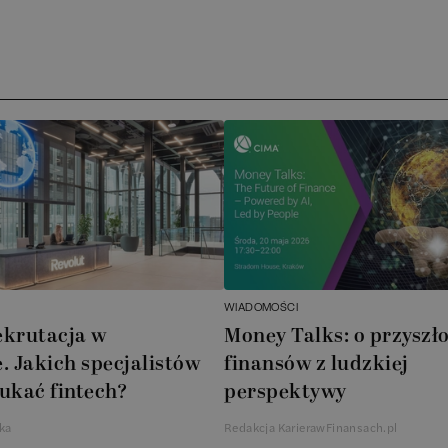
Media 
Archer 
ATA Ac
Novdo
BoomBi
Cube G
WIADOMOŚCI
ekrutacja w
Money Talks: o przyszło
AXA X
. Jakich specjalistów
finansów z ludzkiej
ukać fintech?
perspektywy
AkzoNo
ka
Redakcja KarierawFinansach.pl