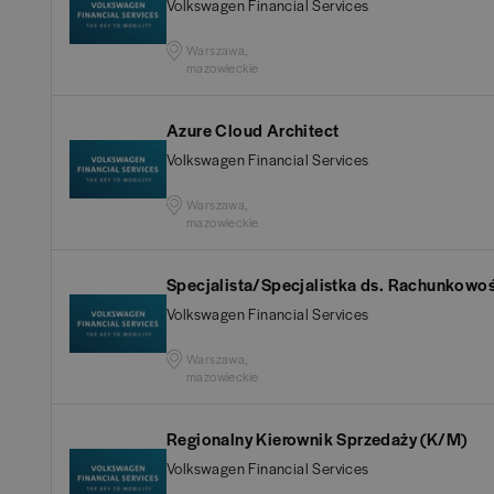
Volkswagen Financial Services
Chełm
(
1
)
Tech
Warszawa,
mazowieckie
Chełmno
(
1
)
Ryne
Azure Cloud Architect
Chojnice
(
1
)
Sprze
Volkswagen Financial Services
Warszawa,
Chorzów
(
1
)
Zakup
mazowieckie
Ciechanów
(
1
)
Praw
Specjalista/Specjalistka ds. Rachunkowo
Volkswagen Financial Services
Czechowice-Dziedzice
Inżyn
Warszawa,
mazowieckie
Czeladź
(
1
)
Nier
Regionalny Kierownik Sprzedaży (K/M)
Częstochowa
(
1
)
Volkswagen Financial Services