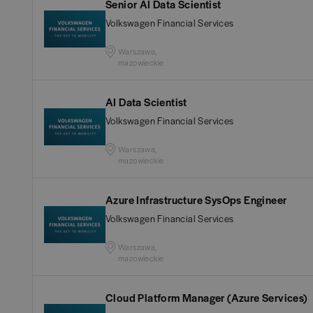
Białystok
(
4
)
Audy
Senior AI Data Scientist
Volkswagen Financial Services
Bielsko-Biała
(
1
)
Bank
Warszawa,
mazowieckie
Bochnia
(
1
)
Huma
AI Data Scientist
Brodnica
(
1
)
IT
(
3
Volkswagen Financial Services
POKAŻ 
Brzeg
(
1
)
Konsu
Warszawa,
mazowieckie
Brzesko
(
1
)
Księ
Azure Infrastructure SysOps Engineer
Volkswagen Financial Services
Brzozów
(
1
)
Podat
Warszawa,
mazowieckie
Bydgoszcz
(
1
)
Ubez
Cloud Platform Manager (Azure Services)
Cała Polska
(
2
)
Zarzą