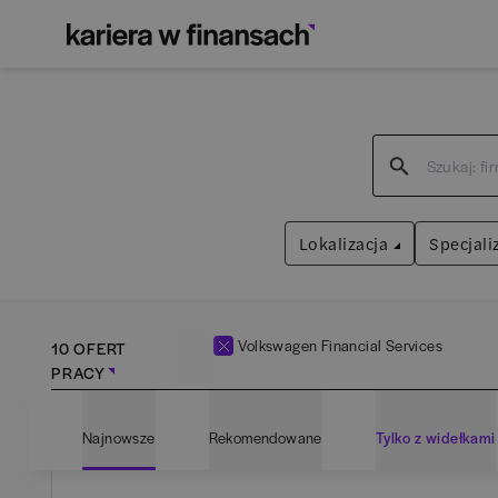
Lokalizacja
Specjali
Volkswagen Financial Services
10 OFERT
PRACY
Bartoszyce
(
1
)
Admin
Najnowsze
Rekomendowane
Tylko z widełkami
Białogard
(
1
)
Anali