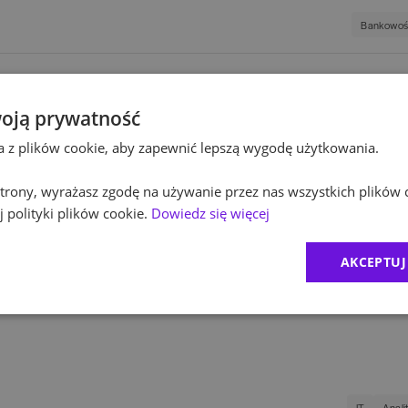
Innocap
Bankowo
Kultura / Media
Polski 
aftersales (k/m)
Edukacja
oją prywatność
Polska
ta z plików cookie, aby zapewnić lepszą wygodę użytkowania.
Bankowość
Zarządza
Equini
 strony, wyrażasz zgodę na używanie przez nas wszystkich plików 
ds. monitoringu
 polityki plików cookie.
Dowiedz się więcej
ROCKW
AKCEPTUJ
Zurich 
Bankowość
IT
Cyberb
1
)
MDDP
2
)
CRIDO
IT
Anali