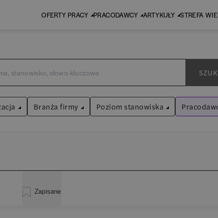
OFERTY PRACY
PRACODAWCY
ARTYKUŁY
STREFA WI
SZUK
zacja
Branża firmy
Poziom stanowiska
Pracodawc
Volkswag
Audyt / Konsulting
Asystent
(
31
)
Wyczyść filtr
Bankowość
Praktykant / stażysta
(
33
)
istracja
(
20
)
BPO / SSC
Specjalista
(
701
)
Zapisane
za
(
114
)
EY (da
Human Resources / Rekrutacja
Kierownik/Manager
(
246
)