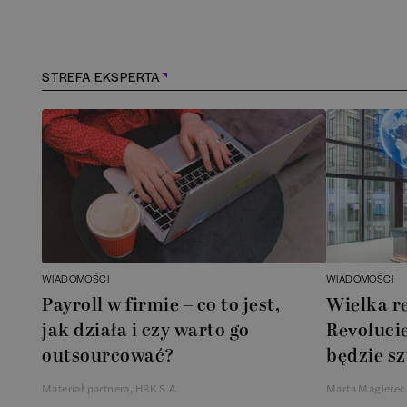
Kościerzyna
(
1
)
Kraków
(
163
)
STREFA EKSPERTA
Lębork
(
1
)
Legionowo
(
1
)
Legnica
(
1
)
Łódź
(
84
)
WIADOMOŚCI
WIADOMOŚCI
Łomianki
(
2
)
Payroll w firmie – co to jest,
Wielka r
jak działa i czy warto go
Revolucie
Lublin
(
38
)
outsourcować?
będzie sz
Materiał partnera, HRK S.A.
Marta Magierec
Mielec
(
2
)