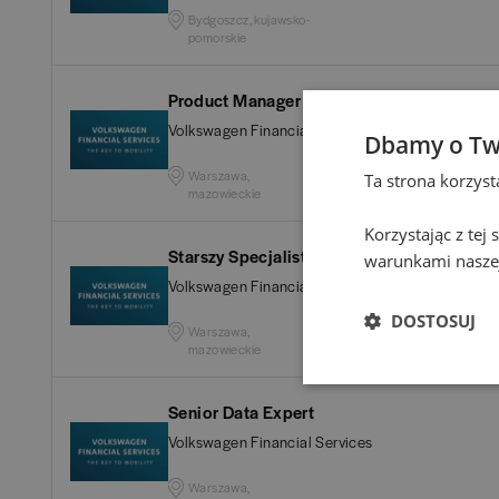
Elbląg
(
1
)
Bydgoszcz, kujawsko-
pomorskie
Gdańsk
(
129
)
Product Manager – ds. rozwoju produktów 
Gdynia
(
3
)
Volkswagen Financial Services
Dbamy o Tw
Warszawa,
Ta strona korzys
Gliwice
(
2
)
mazowieckie
Korzystając z tej
Głogów
(
1
)
Starszy Specjalista/ Starsza Specjalistka 
warunkami naszej
Volkswagen Financial Services
Gniezno
(
2
)
DOSTOSUJ
Warszawa,
mazowieckie
Gorzów Wielkopolski
(
Senior Data Expert
Grodzisk Mazowiecki
(
Volkswagen Financial Services
Hel
(
1
)
Warszawa,