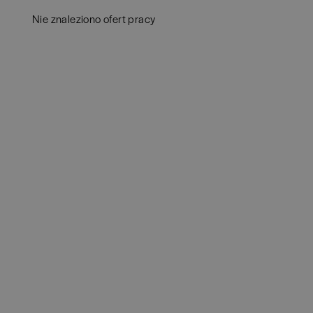
Białystok
(
4
)
Audy
Nie znaleziono ofert pracy
Bielsko-Biała
(
1
)
Bank
Bochnia
(
1
)
Huma
Brodnica
(
1
)
IT
(
3
POKAŻ 
Brzeg
(
1
)
Konsu
Brzesko
(
1
)
Księ
Brzozów
(
1
)
Podat
Bydgoszcz
(
1
)
Ubez
Cała Polska
(
2
)
Zarzą