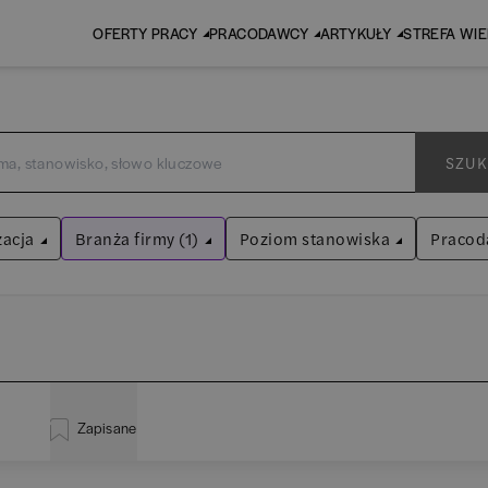
OFERTY PRACY
PRACODAWCY
ARTYKUŁY
STREFA WI
SZUK
zacja
Branża firmy (1)
Poziom stanowiska
Pracod
Edukacja
Asystent
(
31
)
Wyczyść filtry
Praktykant / stażysta
(
34
)
istracja
(
19
)
EY 
Audyt / Konsulting
Specjalista
(
701
)
Zapisane
za
(
114
)
Pw
Bankowość
Kierownik/Manager
(
247
)