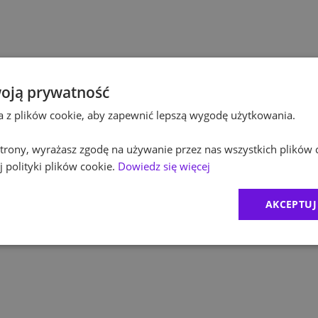
Pol
Budownictwo
Pol
Inżynieria
Equ
Kultura / Media
oją prywatność
ta z plików cookie, aby zapewnić lepszą wygodę użytkowania.
RO
Edukacja
 strony, wyrażasz zgodę na używanie przez nas wszystkich plików 
Zur
 polityki plików cookie.
Dowiedz się więcej
MD
AKCEPTUJ
1
)
CR
2
)
Exc
BDO