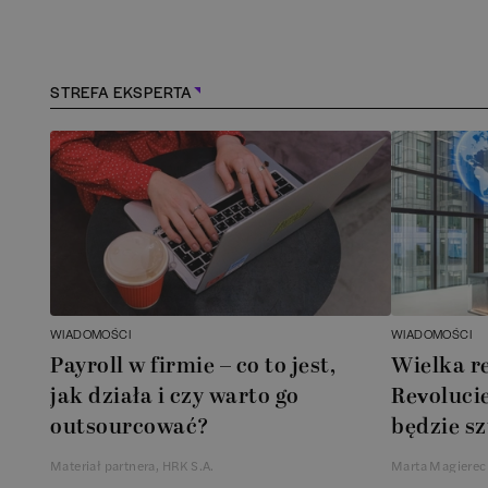
Kościerzyna
(
1
)
Kraków
(
163
)
STREFA EKSPERTA
Lębork
(
1
)
Legionowo
(
1
)
Legnica
(
1
)
Łódź
(
85
)
WIADOMOŚCI
WIADOMOŚCI
Łomianki
(
2
)
Payroll w firmie – co to jest,
Wielka r
jak działa i czy warto go
Revolucie
Lublin
(
38
)
outsourcować?
będzie sz
Materiał partnera, HRK S.A.
Marta Magierec
Mielec
(
2
)