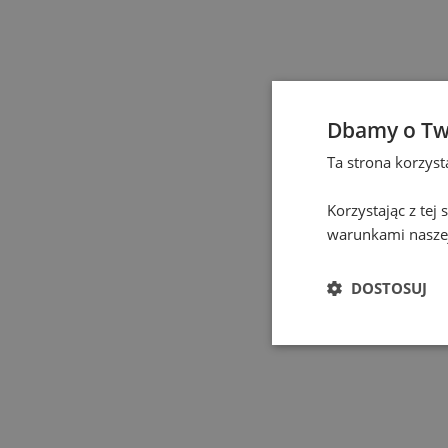
Elbląg
(
1
)
Gdańsk
(
130
)
Gdynia
(
3
)
Dbamy o Tw
Ta strona korzys
Gliwice
(
2
)
Korzystając z tej
Głogów
(
1
)
warunkami naszej
Gniezno
(
2
)
DOSTOSUJ
Gorzów Wielkopolski
(
Grodzisk Mazowiecki
(
Hel
(
1
)