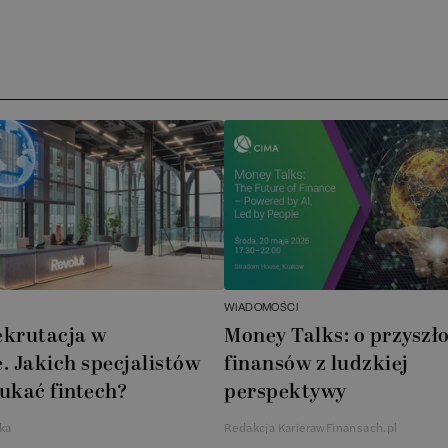
Arc
ATA
No
Boo
Cub
AXA
WIADOMOŚCI
Akz
ekrutacja w
Money Talks: o przyszło
. Jakich specjalistów
finansów z ludzkiej
Ins
ukać fintech?
perspektywy
Wsp
ka
Redakcja KarierawFinansach.pl