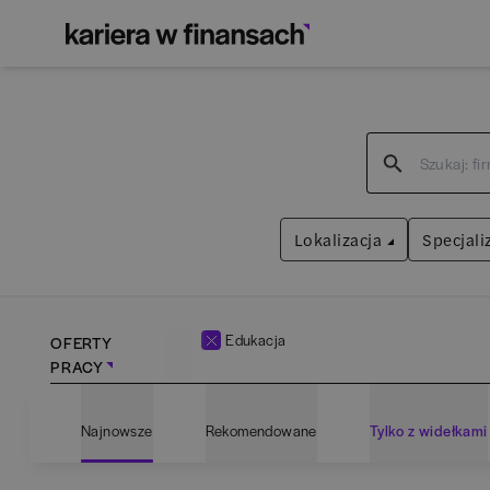
Lokalizacja
Specjali
Edukacja
OFERTY
PRACY
Bartoszyce
(
1
)
Admin
Najnowsze
Rekomendowane
Tylko z widełkami
Białogard
(
1
)
Anali