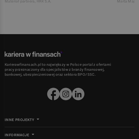
Materiał partnera, HRK S.A.
Marta Magie
Karierawfinansach.pl to największy w Polsce portal z ofertami
pracy przeznaczony dla specjalistów z branży finansowej,
bankowej, ubezpieczeniowej oraz sektora BPO/SSC.
INNE PROJEKTY
INFORMACJE