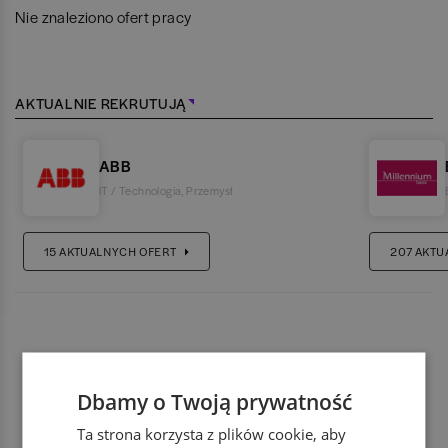
Nie znaleziono ofert pracy
AKTUALNIE REKRUTUJĄ
ABB
IT / Technologia
,
Przemysł
15
AKTUALNYCH OFERT
207
AKTU
Dbamy o Twoją prywatność
Ta strona korzysta z plików cookie, aby