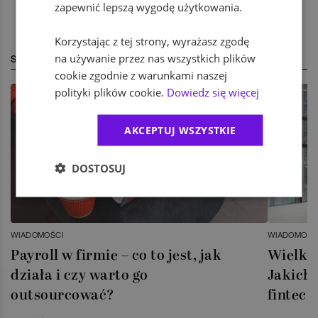
zapewnić lepszą wygodę użytkowania.
Korzystając z tej strony, wyrażasz zgodę
na używanie przez nas wszystkich plików
STREFA EKSPERTA
cookie zgodnie z warunkami naszej
polityki plików cookie.
Dowiedz się więcej
AKCEPTUJ WSZYSTKIE
DOSTOSUJ
WIADOMOŚCI
WIADOMOŚC
Payroll w firmie – co to jest, jak
Wielka 
działa i czy warto go
Jakich 
outsourcować?
fintech