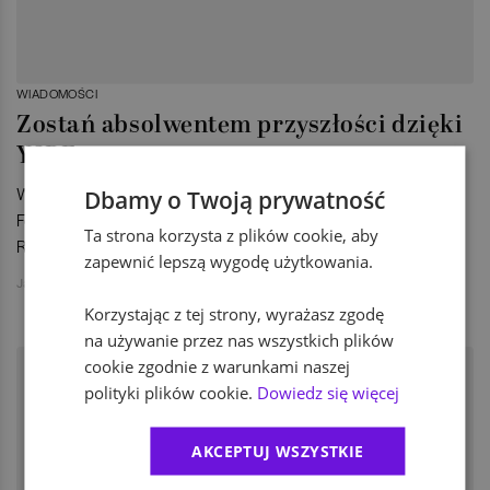
WIADOMOŚCI
Zostań absolwentem przyszłości dzięki
Y2BF
Wielkimi krokami zbliża się kolejna edycja Youth to Business
Dbamy o Twoją prywatność
Forum. Po Warszawie i Krakowie przyszedł czas na Poznań.
Ta strona korzysta z plików cookie, aby
Rozmawiamy z organizatorem tego wydarzenia.
zapewnić lepszą wygodę użytkowania.
Jakub Jański
Korzystając z tej strony, wyrażasz zgodę
na używanie przez nas wszystkich plików
cookie zgodnie z warunkami naszej
polityki plików cookie.
Dowiedz się więcej
AKCEPTUJ WSZYSTKIE