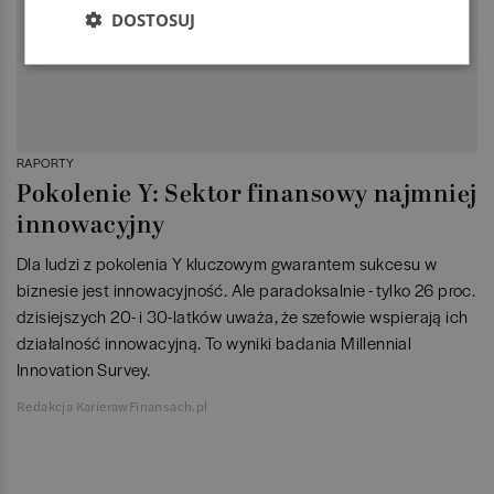
DOSTOSUJ
RAPORTY
Pokolenie Y: Sektor finansowy najmniej
innowacyjny
Dla ludzi z pokolenia Y kluczowym gwarantem sukcesu w
biznesie jest innowacyjność. Ale paradoksalnie - tylko 26 proc.
dzisiejszych 20- i 30-latków uważa, że szefowie wspierają ich
działalność innowacyjną. To wyniki badania Millennial
Innovation Survey.
Redakcja KarierawFinansach.pl