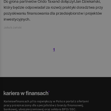
Do grona partnerów Crido Taxand dołączył Jan Dziekański,
który będzie odpowiadał za rozwój praktyki doradztwa przy
pozyskiwaniu finansowania dla przedsiębiorstw i projektów
inwestycyjnych.
Jakub Jański
1
Karierawfinansach.pl to największy w Polsce portal z ofertami
pracy przeznaczony dla specjalistów z branży finansowej,
bankowej, ubezpieczeniowej oraz sektora BPO/SSC.