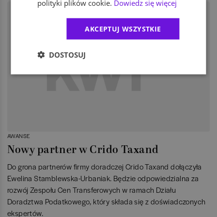
polityki plików cookie.
Dowiedz się więcej
AKCEPTUJ WSZYSTKIE
DOSTOSUJ
AWANSE
Nowy partner w Crido Taxand
Do grona partnerów firmy doradczej Crido Taxand dołączyła
Ewelina Stamblewska-Urbaniak. Będzie odpowiedzialna za
rozwój Zespołu Cen Transferowych w ramach Działu
Doradztwa Podatkowego, który składa się z doświadczonych
ekspertów.