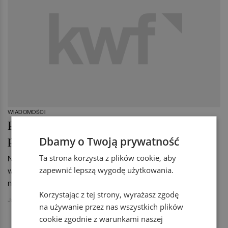
WIADOMOŚCI
Poznaj najlepsze firmy doradztwa
podatkowego w 2014 roku
Dbamy o Twoją prywatność
Ta strona korzysta z plików cookie, aby
Na początku marca "Dziennik Gazeta Prawna" opublikował
zapewnić lepszą wygodę użytkowania.
wyniki IX Rankingu Firm i Doradców Podatkowych. Kto stanął
na podium?
Korzystając z tej strony, wyrażasz zgodę
Jakub Jański
na używanie przez nas wszystkich plików
cookie zgodnie z warunkami naszej