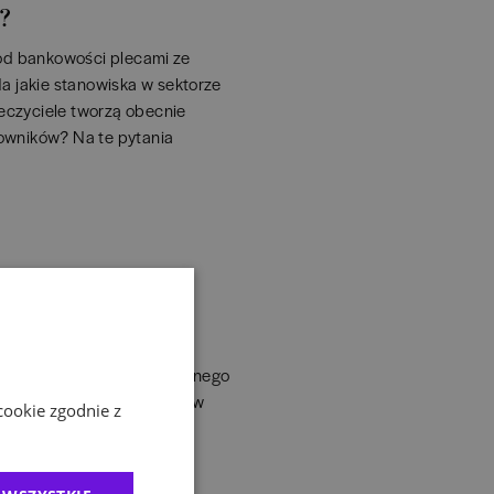
u?
 od bankowości plecami ze
a jakie stanowiska w sektorze
czyciele tworzą obecnie
acowników? Na te pytania
racyjnych w
 przyczyny
alności, potrzebuje do sprawnego
finansowymi, szczególnie w
cookie zgodnie z