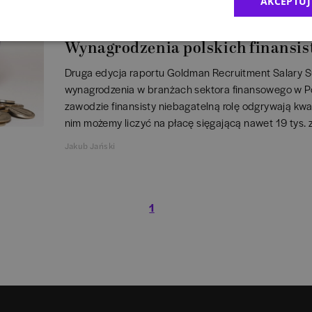
AKCEPTUJ
RAPORTY
Wynagrodzenia polskich finansis
Druga edycja raportu Goldman Recruitment Salary Su
wynagrodzenia w branżach sektora finansowego w Po
zawodzie finansisty niebagatelną rolę odgrywają kwa
nim możemy liczyć na płacę sięgającą nawet 19 tys. z
Jakub Jański
1