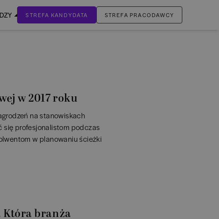
EDZY
STREFA KANDYDATA
STREFA PRACODAWCY
ZALOGUJ SIĘ
Nie masz jeszcze konta?
ZAREJESTRUJ SIĘ
ej w 2017 roku
agrodzeń na stanowiskach
ć się profesjonalistom podczas
olwentom w planowaniu ścieżki
 Która branża