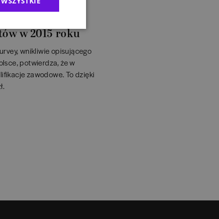
 WSZYSTKIE
tów w 2015 roku
rvey, wnikliwie opisującego
lsce, potwierdza, że w
lifikacje zawodowe. To dzięki
ł.