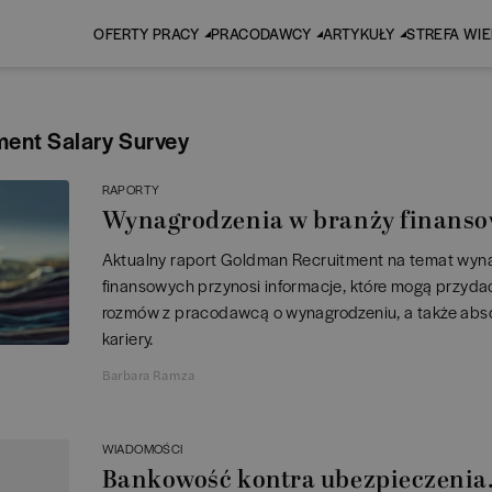
OFERTY PRACY
PRACODAWCY
ARTYKUŁY
STREFA WI
ent Salary Survey
RAPORTY
Wynagrodzenia w branży finansow
Aktualny raport Goldman Recruitment na temat wyn
finansowych przynosi informacje, które mogą przyda
rozmów z pracodawcą o wynagrodzeniu, a także abs
kariery.
Barbara Ramza
WIADOMOŚCI
Bankowość kontra ubezpieczenia.