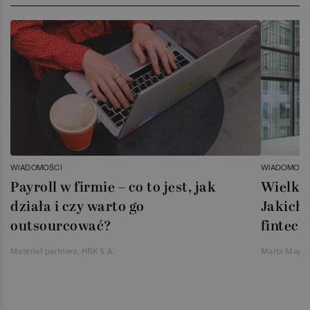
WIADOMOŚCI
WIADOMOŚC
Payroll w firmie – co to jest, jak
Wielka 
działa i czy warto go
Jakich 
outsourcować?
fintech
Materiał partnera, HRK S.A.
Marta Magie