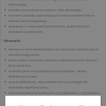
finansowego,
koordynacja zamknięcia miesiąca i roku obrotowego,
tworzenie procedur usprawniających funkcjonowanie firmy w
zakresie działu księgowego,
współpraca z instytucjami zewnętrznymi, audytorami oraz
doradcami podatkowymi.
Obowiązki
minimum 4-letnie doświadczenie na stanowisku kierowniczym w
obszarze księgowości,
bardzo dobra znajomość przepisów podatkowych oraz Ustawy o
Rachunkowości,
doświadczenie w zarządzaniu dużym zespołem - będzie
dodatkowym atutem,
wysoka dokładność, odpowiedzialność oraz umiejętność
doskonałej organizacji pracy,
udokumentowane doświadczenie w projektowaniu, optymalizacji i
wdrażaniu usprawnień procesowych, ze szczególnym naciskiem
na automatyzację, podnoszenie efektywności pracy i skracanie