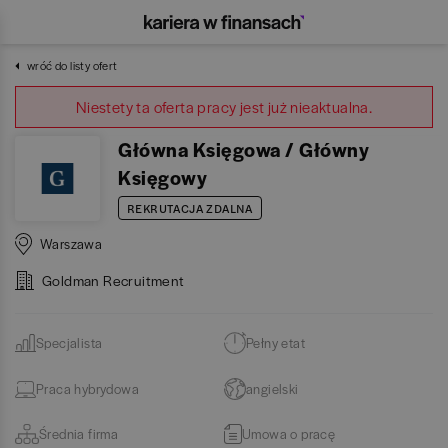
wróć do listy ofert
Niestety ta oferta pracy jest już nieaktualna.
Główna Księgowa / Główny
Księgowy
REKRUTACJA ZDALNA
Warszawa
Goldman Recruitment
Specjalista
Pełny etat
Praca hybrydowa
angielski
Średnia firma
Umowa o pracę