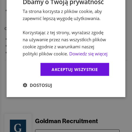
Dbamy o Twoją prywatność
czasu realizacji procesów,
doświadczenie w branży nieruchomości lub facility management -
Ta strona korzysta z plików cookie, aby
mile widziane.
zapewnić lepszą wygodę użytkowania.
Oferujemy
Korzystając z tej strony, wyrażasz zgodę
na używanie przez nas wszystkich plików
stabilne zatrudnienie w firmie o ugruntowanej pozycji na rynku,
pakiet benefitów (np. opieka medyczna, karta Multisport),
cookie zgodnie z warunkami naszej
hybrydowy model pracy.
polityki plików cookie.
Dowiedz się więcej
AKCEPTUJ WSZYSTKIE
DOSTOSUJ
Goldman Recruitment