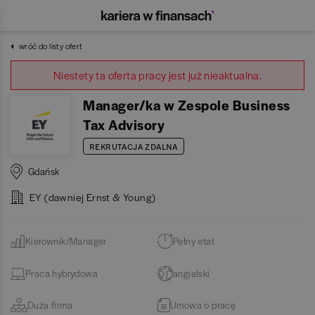
wróć do listy ofert
Niestety ta oferta pracy jest już nieaktualna.
Manager/ka w Zespole Business
Tax Advisory
REKRUTACJA ZDALNA
Gdańsk
EY (dawniej Ernst & Young)
Kierownik/Manager
Pełny etat
Praca hybrydowa
angielski
Duża firma
Umowa o pracę