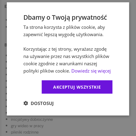
Etapy rekrutacji:
Dbamy o Twoją prywatność
Aplikuj. Jeśli robisz to po raz pierwszy, załóż profil i dodaj CV
Ta strona korzysta z plików cookie, aby
Porozmawiajmy. Czeka Cię rozmowa z rekruterem i osobą z
przyszłego zespołu
zapewnić lepszą wygodę użytkowania.
Benefity
Korzystając z tej strony, wyrażasz zgodę
dofinansowanie zajęć sportowych
na używanie przez nas wszystkich plików
dofinansowanie nauki języków
cookie zgodnie z warunkami naszej
dofinansowanie szkoleń i kursów
polityki plików cookie.
Dowiedz się więcej
ubezpieczenie na życie
możliwość pracy zdalnej
AKCEPTUJ WSZYSTKIE
elastyczny czas pracy
owoce
spotkania integracyjne
DOSTOSUJ
firmowa drużyna sportowa
służbowy telefon do użytku prywatnego
inicjatywy dobroczynne
gry wideo w pracy
pikniki rodzinne