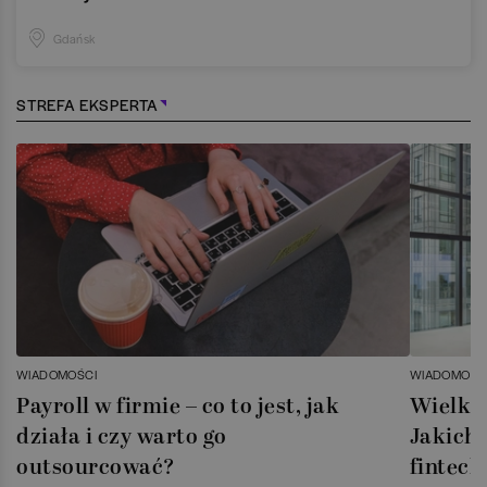
Gdańsk
STREFA EKSPERTA
WIADOMOŚCI
WIADOMOŚC
Payroll w firmie – co to jest, jak
Wielka 
działa i czy warto go
Jakich 
outsourcować?
fintech