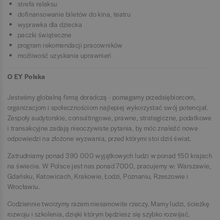
strefa relaksu
dofinansowanie biletów do kina, teatru
wyprawka dla dziecka
paczki świąteczne
program rekomendacji pracowników
możliwość uzyskania uprawnień
O EY Polska
Jesteśmy globalną firmą doradczą - pomagamy przedsiębiorcom,
organizacjom i społecznościom najlepiej wykorzystać swój potencjał.
Zespoły audytorskie, consultingowe, prawne, strategiczne, podatkowe
i transakcyjne zadają nieoczywiste pytania, by móc znaleźć nowe
odpowiedzi na złożone wyzwania, przed którymi stoi dziś świat.
Zatrudniamy ponad 390 000 wyjątkowych ludzi w ponad 150 krajach
na świecie. W Polsce jest nas ponad 7000, pracujemy w: Warszawie,
Gdańsku, Katowicach, Krakowie, Łodzi, Poznaniu, Rzeszowie i
Wrocławiu.
Codziennie tworzymy razem niesamowite rzeczy. Mamy ludzi, ścieżkę
rozwoju i szkolenia, dzięki którym będziesz się szybko rozwijać,