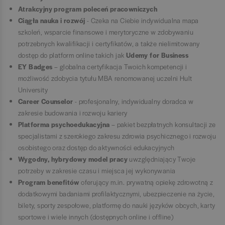
Atrakcyjny program poleceń pracowniczych
Ciągła nauka i rozwój
- Czeka na Ciebie indywidualna mapa
szkoleń, wsparcie finansowe i merytoryczne w zdobywaniu
potrzebnych kwalifikacji i certyfikatów, a także nielimitowany
dostęp do platform online takich jak
Udemy for Business
EY Badges
– globalna certyfikacja Twoich kompetencji i
możliwość zdobycia tytułu MBA renomowanej uczelni Hult
University
Career Counselor
- profesjonalny, indywidualny doradca w
zakresie budowania i rozwoju kariery
Platforma psychoedukacyjna
–
pakiet bezpłatnych konsultacji ze
specjalistami z szerokiego zakresu zdrowia psychicznego i rozwoju
osobistego oraz dostęp do aktywności edukacyjnych
Wygodny, hybrydowy model pracy
uwzględniający Twoje
potrzeby w zakresie czasu i miejsca jej wykonywania
Program benefitów
oferujący m.in. prywatną opiekę zdrowotną z
dodatkowymi badaniami profilaktycznymi, ubezpieczenie na życie,
bilety, sporty zespołowe, platformę do nauki języków obcych, karty
sportowe i wiele innych (dostępnych online i offline)