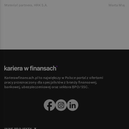
Materiał partnera, HRK S.A.
Marta Magie
Karierawfinansach.pl to największy w Polsce portal z ofertami
pracy przeznaczony dla specjalistów z branży finansowej,
bankowej, ubezpieczeniowej oraz sektora BPO/SSC.
INNE PROJEKTY