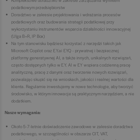
Kompleksowe doradztwo w zakresie zarządzania wynikiem
podatkowym przedsiębiorstw
Doradztwo w zakresie projektowania i wdrażania procesów
podatkowych oraz budowania strategii podatkowej przy
wykorzystaniu instrumentów wsparcia działalności innowacyjnej
(Ulga B+R, IP Box)
Na tym stanowisku będziesz korzystać z narzędzi takich jak
Microsoft Copilot oraz EY.ai EYQ - prywatnej i bezpiecznej
platformy generatywnej AI, a także innych, unikalnych rozwiązań,
często dostępnych tylko w EY. AI w EY wspiera codzienną pracę
analityczną, pracę z danymi oraz tworzenie nowych rozwiązań,
pozwalając skupić się na wnioskach, jakości i realnej wartości dla
klienta. Regularnie inwestujemy w nowe technologie, aby tworzyć
środowisko, w którym innowacje są praktycznym narzędziem, a nie
dodatkiem.
Nasze wymagania:
Około 5-7-letnie doświadczenie zawodowe w zakresie doradztwa
podatkowego, w szczególności w obszarze CIT, VAT,