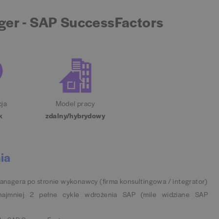
ger - SAP SuccessFactors
cja
Model pracy
k
zdalny/hybrydowy
ia
 Managera po stronie wykonawcy (firma konsultingowa / integrator)
najmniej 2 pełne cykle wdrożenia SAP (mile widziane SAP