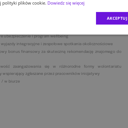
 polityki plików cookie.
Dowiedz się więcej
wych, takich jak: Degreed, LinkedIn Learning, Pluralsite
o egzaminów, oraz budżet na zdobycie certyfikatów
AKCEPTUJ
rtę MultiSport, bilety do kina, teatru, vouchery i zniżki, bony
 ubezpieczenie i program wellbeing
. wyjazdy integracyjne i zespołowe spotkania okolicznościowe
kowy bonus finansowy za skuteczną rekomendację znajomego do
iwość zaangażowania się w różnorodne formy wolontariatu
 wspierający zgłaszane przez pracowników inicjatywy
 / w biurze
ny