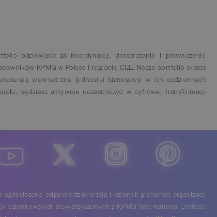
folio odpowiada za koordynację, dostarczanie i prowadzenie
racowników KPMG w Polsce i regionie CEE. Nasze portfolio składa
e wspierają wewnętrzne jednostki biznesowe w ich codziennych
połu, będziesz aktywnie uczestniczyć w cyfrowej transformacji
 ograniczoną odpowiedzialnością i członek globalnej organizacji
łek członkowskich stowarzyszonych z KPMG International Limited,