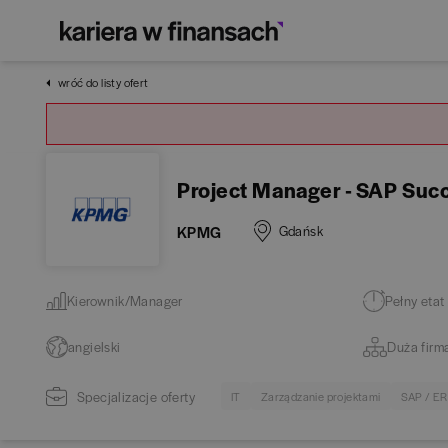
wróć do listy ofert
Project Manager - SAP Suc
KPMG
Gdańsk
Kierownik/Manager
Pełny etat
angielski
Duża firm
Specjalizacje oferty
IT
Zarządzanie projektami
SAP / E