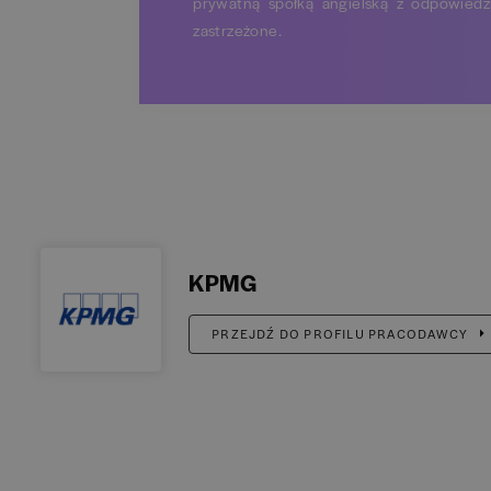
prywatną spółką angielską z odpowiedz
zastrzeżone.
KPMG
PRZEJDŹ DO PROFILU PRACODAWCY