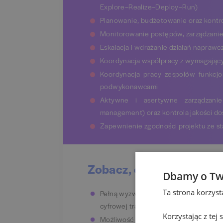
Explore–Realize–Deploy–Run)
Planowanie, budżetowanie oraz kontrol
Monitorowanie postępów, zarządzanie 
Eskalacja i wdrażanie działań naprawc
Koordynacja współpracy z wymagają
Koordynacja pracy zespołów funkcjo
podwykonawcami
Aktywne i asertywne zarządzani
management) oraz kontrola jakości dos
Zapewnienie zgodności projektu ze s
Zobacz, co mamy dla Ci
Dbamy o Tw
Ta strona korzys
Pełną wyzwań pracę w wiodącej na ryn
cyfrowej transformacji i usług chmuro
Korzystając z tej
Możliwość samorealizacji oraz rozwoj