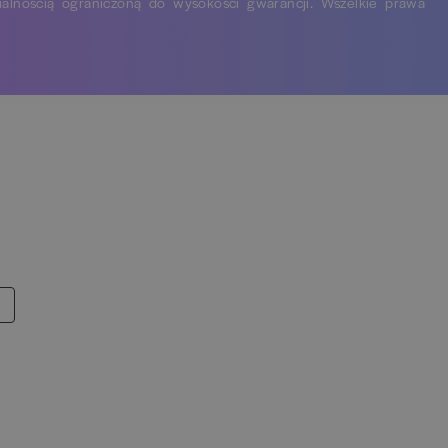
ialnością ograniczoną do wysokości gwarancji. Wszelkie prawa