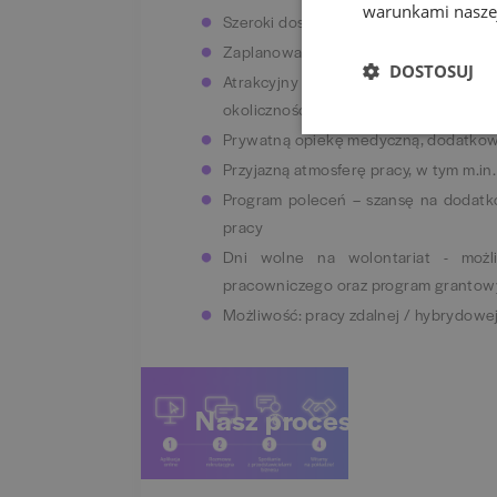
warunkami naszej
Szeroki dostęp do platform e-learningo
Zaplanowany czas na przygotowanie d
DOSTOSUJ
Atrakcyjny pakiet socjalny, w tym ka
okolicznościowe
Prywatną opiekę medyczną, dodatkowe
Przyjazną atmosferę pracy, w tym m.in
Program poleceń – szansę na dodat
pracy
Dni wolne na wolontariat - możl
pracowniczego oraz program grantowy
Możliwość: pracy zdalnej / hybrydowej
Nasz proces rekrutacyj