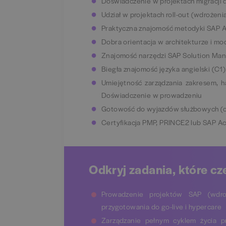
Doświadczenie w projektach migracji
Udział w projektach roll-out (wdrożen
Praktyczna znajomość metodyki SAP Act
Dobra orientacja w architekturze i m
Znajomość narzędzi SAP Solution Man
Biegła znajomość języka angielski (C1)
Umiejętność zarządzania zakresem, 
Doświadczenie w prowadzeniu
Gotowość do wyjazdów służbowych (
Certyfikacja PMP, PRINCE2 lub SAP Ac
Odkryj zadania, które cz
Prowadzenie projektów SAP (wdroż
przygotowania do go-live i hypercare
Zarządzanie pełnym cyklem życia p