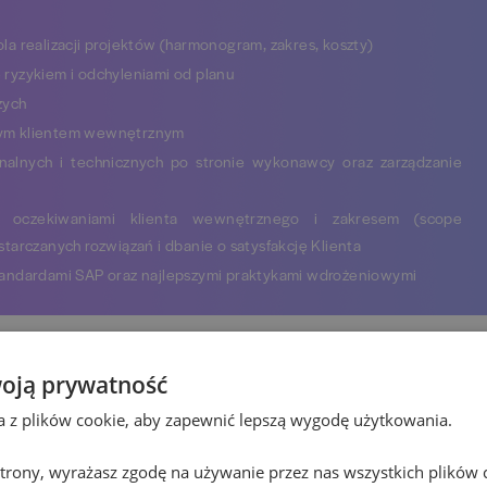
a realizacji projektów (harmonogram, zakres, koszty)
ryzykiem i odchyleniami od planu
zych
cym klientem wewnętrznym
nalnych i technicznych po stronie wykonawcy oraz zarządzanie
e oczekiwaniami klienta wewnętrznego i zakresem (scope
tarczanych rozwiązań i dbanie o satysfakcję Klienta
tandardami SAP oraz najlepszymi praktykami wdrożeniowymi
ebie
oją prywatność
ta z plików cookie, aby zapewnić lepszą wygodę użytkowania.
ku polskim oraz międzynarodowym firmie wdrażającej rozwiązania
wych
 strony, wyrażasz zgodę na używanie przez nas wszystkich plików 
u osobistego poprzez udział w dedykowanych szkoleniach