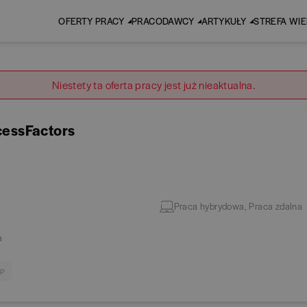
OFERTY PRACY
PRACODAWCY
ARTYKUŁY
STREFA WI
Niestety ta oferta pracy jest już nieaktualna.
cessFactors
Praca hybrydowa, Praca zdalna
a
RP