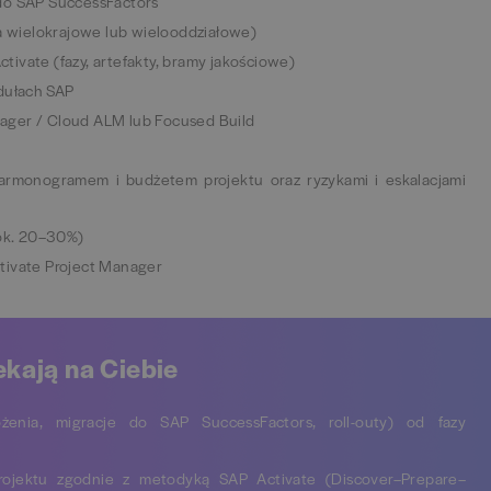
 do SAP SuccessFactors
ia wielokrajowe lub wielooddziałowe)
ivate (fazy, artefakty, bramy jakościowe)
odułach SAP
ager / Cloud ALM lub Focused Build
harmonogramem i budżetem projektu oraz ryzykami i eskalacjami
ok. 20–30%)
tivate Project Manager
ekają na Ciebie
enia, migracje do SAP SuccessFactors, roll-outy) od fazy
rojektu zgodnie z metodyką SAP Activate (Discover–Prepare–