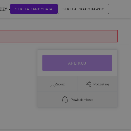
EDZY
STREFA KANDYDATA
STREFA PRACODAWCY
ZALOGUJ SIĘ
Nie masz jeszcze konta?
ZAREJESTRUJ SIĘ
APLIKUJ
Zapisz
Podziel się
Powiadomienie