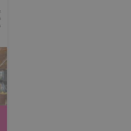
z
i
ń