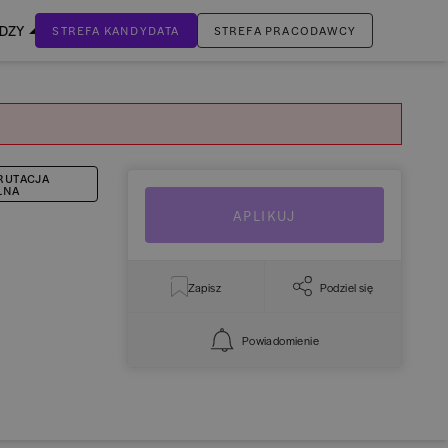
EDZY
STREFA KANDYDATA
STREFA PRACODAWCY
ZALOGUJ SIĘ
Nie masz jeszcze konta?
ZAREJESTRUJ SIĘ
RUTACJA
LNA
APLIKUJ
Zapisz
Podziel się
Powiadomienie