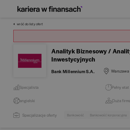
wróć do listy ofert
Analityk Biznesowy / Anali
Inwestycyjnych
Bank Millennium S.A.
Warszawa
Specjalista
Pełny etat
angielski
Duża firm
Specjalizacje oferty
Bankowość
Bankowość korporacyjna