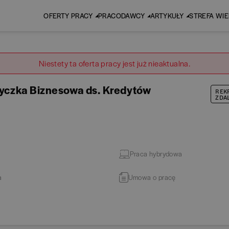
OFERTY PRACY
PRACODAWCY
ARTYKUŁY
STREFA WI
Niestety ta oferta pracy jest już nieaktualna.
tyczka Biznesowa ds. Kredytów
REK
ZDA
Praca hybrydowa
a
Umowa o pracę