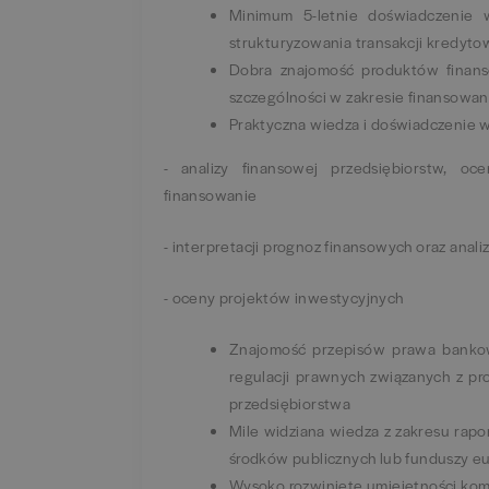
Minimum 5-letnie doświadczenie w
strukturyzowania transakcji kredy
Dobra znajomość produktów finanso
szczególności w zakresie finansowan
Praktyczna wiedza i doświadczenie w
- analizy finansowej przedsiębiorstw, oc
finansowanie
- interpretacji prognoz finansowych oraz anal
- oceny projektów inwestycyjnych
Znajomość przepisów prawa bankow
regulacji prawnych związanych z pr
przedsiębiorstwa
Mile widziana wiedza z zakresu rap
środków publicznych lub funduszy eu
Wysoko rozwinięte umiejętności kom