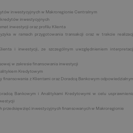
dytów inwestycyjnych w Makroregionie Centralnym
i kredytów inwestycyjnych
emat inwestycji oraz profilu Klienta
yzyka w ramach przygotowania transakcji oraz w trakcie realizacj
lienta i inwestycji, ze szczególnym uwzględnieniem interpretacj
wej w zakresie finansowania inwestycji
Analitykiem Kredytowym
ury finansowania z Klientami oraz Doradcą Bankowym odpowiedzialny
oradcą Bankowym i Analitykami Kredytowymi w celu usprawnieni
westycji
h przedsięwzięć inwestycyjnych finansowanych w Makroregionie