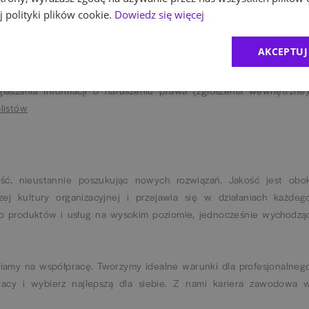
rzebieg rekrutacji, w tym moment, w którym poznasz proponowan
 polityki plików cookie.
Dowiedz się więcej
a
Kariera - Bank Millennium
po wybraniu interesującego Cię obszaru
ażdym etapie.
AKCEPTUJ
 6 ustawy z dnia 14 czerwca 2024 r. o ochronie sygnalistów, Ban
łaszania Informacji o naruszeniu prawa (zgłoszenia wewnętrzne)
alistów
ć, nieustannie poszukując nowych rozwiązań. Jakość jest obo
ej kultury organizacyjnej i przejawia się w działaniach każdeg
o produktów i usług na wysokim poziomie, jednocześnie wychodzą
iamy na współpracę. Tworzymy idealne warunki dla profesjonalneg
racy i wybierz najlepszą dla siebie. Z nami kariera zawodowa 