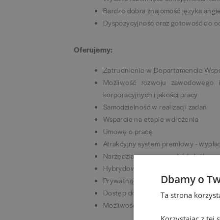
Bardzo dobra znajomość języka angie
Dyspozycyjność oraz gotowość do o
Oferujemy:
Zatrudnienie w Departamencie Wspo
Możliwość rozwoju zawodowego i 
korporacyjnych i jakości pracy
Samodzielność w realizacji zadań
Wsparcie na etapie wdrożenia
Umowę o pracę
Atrakcyjny system premiowy - wypła
Narzędzia pracy: samochód służbowy
Hybrydowy model pracy
Dbamy o Tw
Prywatną opiekę medyczną
Dostęp do platformy kafeteryjnej ora
Ta strona korzys
Możliwość przystąpienia do grupowe
Korzystając z tej