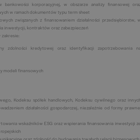
 bankowości korporacyjnej, w obszarze analizy finansowej ora
towych w ramach dokumentów typu term sheet
wych związanych z finansowaniem działalności przedsiębiorstw, 
ia inwestycji, kontraktów oraz zabezpieczeń
 zakresie:
eny zdolności kredytowej oraz identyfikacji zapotrzebowania n
izy modeli finansowych
ego, Kodeksu spółek handlowych, Kodeksu cywilnego oraz innyc
owadzeniem działalności gospodarczej, niezależnie od formy prawne
ortowania wskaźników ESG oraz wspierania finansowania inwestycji z
ropejskich
unikacyjne oraz zdolność do budowania trwałych relacji biznesowych