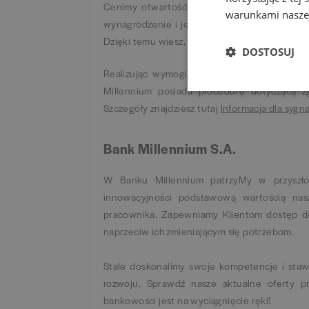
Cenimy otwartość – dlatego szczegółowy p
warunkami naszej
wynagrodzenie i jego elementy, znajdziesz n
Dzięki temu wiesz, czego się spodziewać na k
DOSTOSUJ
Realizując wymogi określone w art. 24 ust.
Millennium posiada procedurę dotyczącą zg
Szczegóły znajdziesz tutaj
Informacja dla sygn
Bank Millennium S.A.
W Banku Millennium patrzyMy w przyszłoś
innowacyjności podstawową wartością nasz
pracownika. Zapewniamy Klientom dostęp d
naprzeciw ich zmieniającym się potrzebom.
Stale doskonalimy swoje kompetencje i staw
rozwoju. Sprawdź nasze aktualne oferty p
bankowości jest na wyciągnięcie ręki!