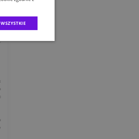
e
.
 WSZYSTKIE
k
.
k
o
c
o
w