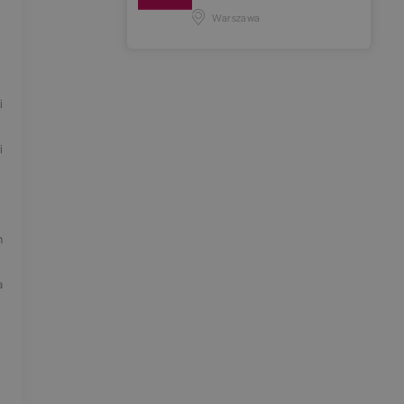
Warszawa
i
i
m
a