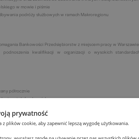
lskiego w mowie i piśmie
dbywania podróży służbowych w ramach Makroregionu
magania Bankowości Przedsiębiorstw z miejscem pracy w Warszawi
podnoszenia kwalifikacji w organizacji o wysokich standardac
cany półrocznie
, laptop, telefon komórkowy
oją prywatność
z możliwość skorzystania ze zniżek
ta z plików cookie, aby zapewnić lepszą wygodę użytkowania.
go ubezpieczenia na życie na preferencyjnych warunkach
 strony, wyrażasz zgodę na używanie przez nas wszystkich plików 