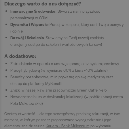
Dlaczego warto do nas dołączyć?
Innowacyjne Środowisko
: Stwórz z nami przyszłość
personalizacji w CRM.
Dynamika i Wsparcie
: Pracuj w zespole, który ceni Twoje pomysły
i opinie!
Rozwój i Szkolenia
: Stawiamy na Twój rozwój osobisty —
oferujemy dostęp do szkoleń i wartościowych kursów!
A dodatkowo:
Zatrudnienie w oparciu o umowę o pracę oraz system premiowy
Pracę hybrydową (w wymiarze 60% z biura/40% zdalnie)
Benefity pozapłacowe, m.in prywatną opiekę medyczną oraz
dostęp do platformy MyBenefit
Zniżki w naszej kawiarni pracowniczej Green Caffe Nero
Nowoczesne biuro w doskonałej lokalizacji (w pobliżu stacji metra
Pola Mokotowskie)
Cenimy otwartość – dlatego szczegółowy przebieg rekrutacji, w tym
moment, w którym poznasz proponowane wynagrodzenie i jego
elementy, znajdziesz na
Kariera - Bank Millennium
po wybraniu