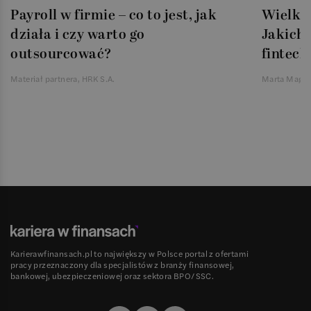
Payroll w firmie – co to jest, jak
Wielka 
działa i czy warto go
Jakich 
outsourcować?
fintech
Materiał partnera, HRK S.A.
Marta Magie
Karierawfinansach.pl to największy w Polsce portal z ofertami
pracy przeznaczony dla specjalistów z branży finansowej,
bankowej, ubezpieczeniowej oraz sektora BPO/SSC.