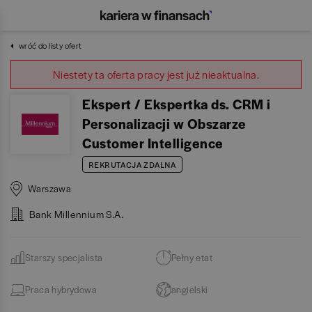
wróć do listy ofert
Niestety ta oferta pracy jest już nieaktualna.
Ekspert / Ekspertka ds. CRM i
Personalizacji w Obszarze
Customer Intelligence
REKRUTACJA ZDALNA
Warszawa
Bank Millennium S.A.
Starszy specjalista
Pełny etat
Praca hybrydowa
angielski