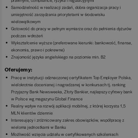
prawnymi, compliance, ryzyka i regulacyjnymi
Samodzielność w realizacji zadań, dobra organizacja pracy i
umiejętność zarządzania priorytetami w środowisku
wielowątkowym
Gotowość do pracy w pełnym wymiarze oraz do pełnienia dyżurów
podczas wdrożeń
Wykształcenie wyższe (preferowane kierunki: bankowość, finanse,
ekonomia, prawo i pokrewne)
Znajomość języka angielskiego na poziomie min. B2
Oferujemy:
Pracę w instytucji odznaczonej certyfikatem Top Employer Polska,
wielokrotnie docenianej i nagradzanej w konkursach tj. ranking
Przyjazny Bank Newsweeka, Złoty Bankier, najlepszy cyfrowy bank
w Polsce wg magazynu Global Finance
Realny wpływ na rozwój aplikacji mobilnej, z której korzysta 1,5
MLN klientów dziennie
Interesujący i zróżnicowany zakres obowiązków, współpracę z
wieloma jednostkami w Banku
Możliwość wzięcia udziału w certyfikowanych szkoleniach