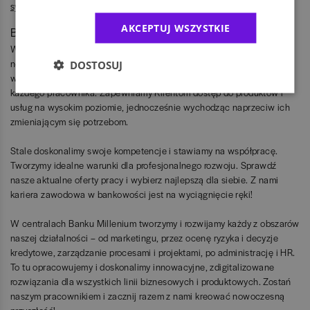
sygnalistów
AKCEPTUJ WSZYSTKIE
Bank Millennium S.A.
W Banku Millennium patrzyMy w przyszłość, nieustannie poszukując
nowych rozwiązań. Jakość jest obok innowacyjności podstawową
DOSTOSUJ
wartością naszej kultury organizacyjnej i przejawia się w działaniach
każdego pracownika. Zapewniamy Klientom dostęp do produktów i
usług na wysokim poziomie, jednocześnie wychodząc naprzeciw ich
zmieniającym się potrzebom.
Stale doskonalimy swoje kompetencje i stawiamy na współpracę.
Tworzymy idealne warunki dla profesjonalnego rozwoju. Sprawdź
nasze aktualne oferty pracy i wybierz najlepszą dla siebie. Z nami
kariera zawodowa w bankowości jest na wyciągnięcie ręki!
W centralach Banku Millenium tworzymy i rozwijamy każdy z obszarów
naszej działalności – od marketingu, przez ocenę ryzyka i decyzje
kredytowe, zarządzanie procesami i projektami, po administrację i HR.
To tu opracowujemy i doskonalimy innowacyjne, zdigitalizowane
rozwiązania dla wszystkich linii biznesowych i produktowych. Zostań
naszym pracownikiem i zacznij razem z nami kreować nowoczesną