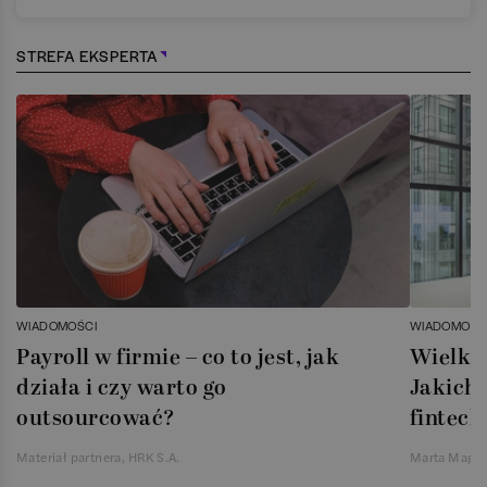
STREFA EKSPERTA
WIADOMOŚCI
WIADOMOŚC
Payroll w firmie – co to jest, jak
Wielka 
działa i czy warto go
Jakich 
outsourcować?
fintech
Materiał partnera, HRK S.A.
Marta Magie