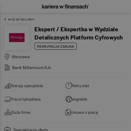
wróć do listy ofert
Ekspert / Ekspertka w Wydziale
Detalicznych Platform Cyfrowych
REKRUTACJA ZDALNA
Warszawa
Bank Millennium S.A.
Starszy specjalista
Pełny etat
Praca hybrydowa
angielski
Duża firma
Umowa o pracę
Specjalizacje oferty