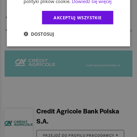
polityki plików cookie.
Dowiedz się więcej
osoby o wspólnych zainteresowaniach lub w podobnej sytuacji
życiowej (np. mamy/ojcowie).
AKCEPTUJ WSZYSTKIE
Otwarte i różnorodne środowisko pracy, w którym cenimy Twoją
autentyczność.
Prywatna opieka medyczna, Klub Korzyści (zniżki i oferty specjalne
DOSTOSUJ
z kontem w Credit Agricole), Karta Multisport, 5 dodatkowych dni
wolnych w roku na wolontariat.
Credit Agricole Bank Polska
S.A.
PRZEJDŹ DO PROFILU PRACODAWCY