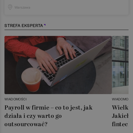
Warszawa
STREFA EKSPERTA
WIADOMOŚCI
WIADOMOŚC
Payroll w firmie – co to jest, jak
Wielka 
działa i czy warto go
Jakich 
outsourcować?
fintech